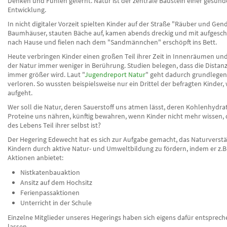
Denken und Fühlen gelernt. Natur ist der zentrale Baustein einer gesund
Entwicklung.
In nicht digitaler Vorzeit spielten Kinder auf der Straße "Räuber und Ge
Baumhäuser, stauten Bäche auf, kamen abends dreckig und mit aufgesc
nach Hause und fielen nach dem "Sandmännchen" erschöpft ins Bett.
Heute verbringen Kinder einen großen Teil ihrer Zeit in Innenräumen 
der Natur immer weniger in Berührung. Studien belegen, dass die Distanz
immer größer wird. Laut "
Jugendreport Natur
" geht dadurch grundlege
verloren. So wussten beispielsweise nur ein Drittel der befragten Kinder,
aufgeht.
Wer soll die Natur, deren Sauerstoff uns atmen lässt, deren Kohlenhydra
Proteine uns nähren, künftig bewahren, wenn Kinder nicht mehr wissen, 
des Lebens Teil ihrer selbst ist?
Der Hegering Edewecht hat es sich zur Aufgabe gemacht, das Naturverst
Kindern durch aktive Natur- und Umweltbildung zu fördern, indem er z.B
Aktionen anbietet:
Nistkatenbauaktion
Ansitz auf dem Hochsitz
Ferienpassaktionen
Unterricht in der Schule
Einzelne Mitglieder unseres Hegerings haben sich eigens dafür entsprec
lassen.