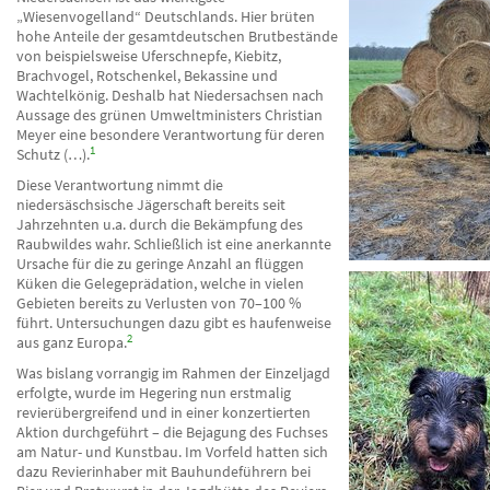
„Wiesenvogelland“ Deutschlands. Hier brüten
hohe Anteile der gesamtdeutschen Brutbestände
von beispielsweise Uferschnepfe, Kiebitz,
Brachvogel, Rotschenkel, Bekassine und
Wachtelkönig. Deshalb hat Niedersachsen nach
Aussage des grünen Umweltministers Christian
Meyer eine besondere Verantwortung für deren
1
Schutz (…).
Diese Verantwortung nimmt die
niedersäschsische Jägerschaft bereits seit
Jahrzehnten u.a. durch die Bekämpfung des
Raubwildes wahr. Schließlich ist eine anerkannte
Ursache für die zu geringe Anzahl an flüggen
Küken die Gelegeprädation, welche in vielen
Gebieten bereits zu Verlusten von 70–100 %
führt. Untersuchungen dazu gibt es haufenweise
2
aus ganz Europa.
Was bislang vorrangig im Rahmen der Einzeljagd
erfolgte, wurde im Hegering nun erstmalig
revierübergreifend und in einer konzertierten
Aktion durchgeführt – die Bejagung des Fuchses
am Natur- und Kunstbau. Im Vorfeld hatten sich
dazu Revierinhaber mit Bauhundeführern bei