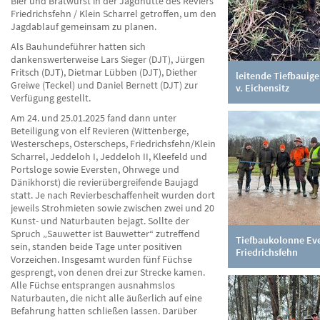
Bier und Bratwurst in der Jagdhütte des Reviers
Friedrichsfehn / Klein Scharrel getroffen, um den
Jagdablauf gemeinsam zu planen.
Als Bauhundeführer hatten sich
dankenswerterweise Lars Sieger (DJT), Jürgen
Fritsch (DJT), Dietmar Lübben (DJT), Diether
leitende Tiefbauige
Greiwe (Teckel) und Daniel Bernett (DJT) zur
v. Eichensitz
Verfügung gestellt.
Am 24. und 25.01.2025 fand dann unter
Beteiligung von elf Revieren (Wittenberge,
Westerscheps, Osterscheps, Friedrichsfehn/Klein
Scharrel, Jeddeloh I, Jeddeloh II, Kleefeld und
Portsloge sowie Eversten, Ohrwege und
Dänikhorst) die revierübergreifende Baujagd
statt. Je nach Revierbeschaffenheit wurden dort
jeweils Strohmieten sowie zwischen zwei und 20
Kunst- und Naturbauten bejagt. Sollte der
Spruch „Sauwetter ist Bauwetter“ zutreffend
Tiefbaukolonne Eve
sein, standen beide Tage unter positiven
Friedrichsfehn
Vorzeichen. Insgesamt wurden fünf Füchse
gesprengt, von denen drei zur Strecke kamen.
Alle Füchse entsprangen ausnahmslos
Naturbauten, die nicht alle äußerlich auf eine
Befahrung hatten schließen lassen. Darüber