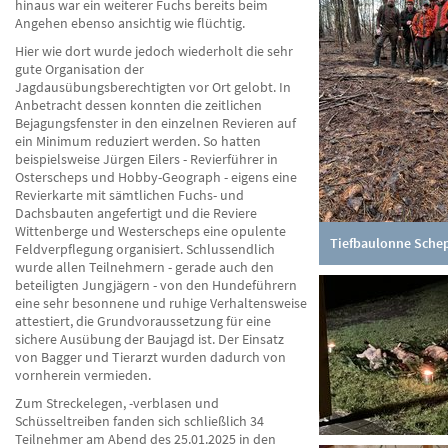
hinaus war ein weiterer Fuchs bereits beim
Angehen ebenso ansichtig wie flüchtig.
Hier wie dort wurde jedoch wiederholt die sehr
gute Organisation der
Jagdausübungsberechtigten vor Ort gelobt. In
Anbetracht dessen konnten die zeitlichen
Bejagungsfenster in den einzelnen Revieren auf
ein Minimum reduziert werden. So hatten
beispielsweise Jürgen Eilers - Revierführer in
Osterscheps und Hobby-Geograph - eigens eine
Revierkarte mit sämtlichen Fuchs- und
Dachsbauten angefertigt und die Reviere
Wittenberge und Westerscheps eine opulente
Tiefbaulonne Sche
Feldverpflegung organisiert. Schlussendlich
wurde allen Teilnehmern - gerade auch den
beteiligten Jungjägern - von den Hundeführern
eine sehr besonnene und ruhige Verhaltensweise
attestiert, die Grundvoraussetzung für eine
sichere Ausübung der Baujagd ist. Der Einsatz
von Bagger und Tierarzt wurden dadurch von
vornherein vermieden.
Zum Streckelegen, -verblasen und
Schüsseltreiben fanden sich schließlich 34
Teilnehmer am Abend des 25.01.2025 in den