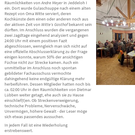
Räumlichkeiten von
Andre Meyer
in Jeddeloh I
ein. Dort wurde Gulaschsuppe nach einem alten
Rezept von Oma Witte serviert, deren
Kochkünste dem einen oder anderen noch aus
der aktiven Zeit von
Witte‘s Gasthof
bekannt sein
dürften. Im Anschluss wurden die vergangenen
zwei Jagdtage eingehend analysiert und gegen
24:00 Uhr mit einem positiven Fazit
abgeschlossen, wenngleich man sich nicht auf
eine offizielle Abschlusserklärung zu der Frage
einigen konnte, warum 50% der ansichtigen
Füchse nicht zur Strecke kamen. Auch ein
unmittelbar im Anschluss noch spontan
gebildeter Fachausschuss vermochte
dahingehend keine endgültige Klärung mehr
herbeiführen. Dessen Mitglieder hatten noch bis
ca. 02:00 Uhr in den Räumlichkeiten von Dietmar
Lübben weiter getagt, ehe auch sie zu Hause
einschlief(t)en. Ob Streckenverweigerung,
technische Probleme, Nervenschwäche,
Unvermögen, höhere Gewalt - der Leser möge
sich etwas passendes aussuchen.
In jedem Fall ist eine Wiederholung
erstrebenswert.