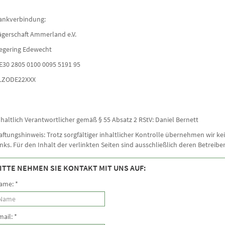
ankverbindung:
ägerschaft Ammerland e.V.
egering Edewecht
E30 2805 0100 0095 5191 95
LZODE22XXX
nhaltlich Verantwortlicher gemäß § 55 Absatz 2 RStV: Daniel Bernett
aftungshinweis: Trotz sorgfältiger inhaltlicher Kontrolle übernehmen wir kei
inks. Für den Inhalt der verlinkten Seiten sind ausschließlich deren Betreibe
ITTE NEHMEN SIE KONTAKT MIT UNS AUF:
ame:
*
mail:
*