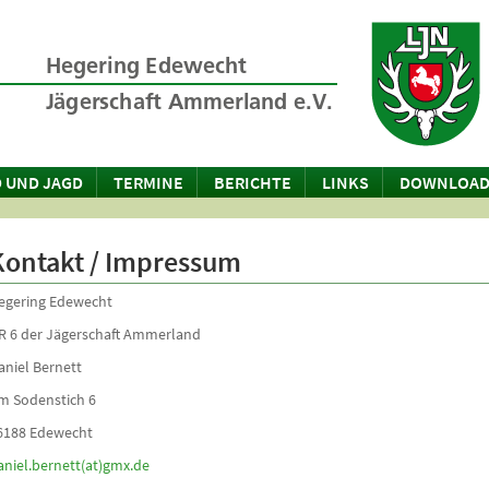
 UND JAGD
TERMINE
BERICHTE
LINKS
DOWNLOAD
Kontakt / Impressum
egering Edewecht
R 6 der Jägerschaft Ammerland
aniel Bernett
m Sodenstich 6
6188 Edewecht
aniel.bernett(at)gmx.de