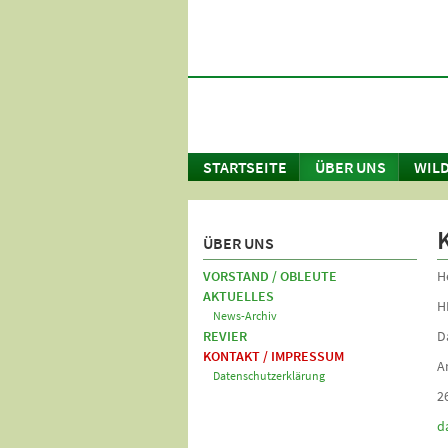
STARTSEITE
ÜBER UNS
WILD
ÜBER UNS
VORSTAND / OBLEUTE
H
AKTUELLES
H
News-Archiv
REVIER
D
KONTAKT / IMPRESSUM
A
Datenschutzerklärung
2
d