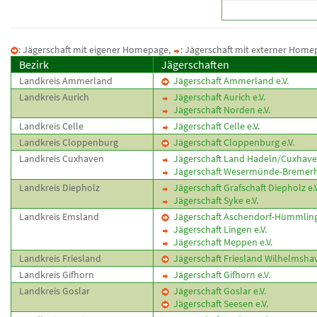
: Jägerschaft mit eigener Homepage,
: Jägerschaft mit externer Home
Bezirk
Jägerschaften
Landkreis Ammerland
Jägerschaft Ammerland e.V.
Landkreis Aurich
Jägerschaft Aurich e.V.
Jägerschaft Norden e.V.
Landkreis Celle
Jägerschaft Celle e.V.
Landkreis Cloppenburg
Jägerschaft Cloppenburg e.V.
Landkreis Cuxhaven
Jägerschaft Land Hadeln/Cuxhaven
Jägerschaft Wesermünde-Bremerha
Landkreis Diepholz
Jägerschaft Grafschaft Diepholz e.V
Jägerschaft Syke e.V.
Landkreis Emsland
Jägerschaft Aschendorf-Hümmling 
Jägerschaft Lingen e.V.
Jägerschaft Meppen e.V.
Landkreis Friesland
Jägerschaft Friesland Wilhelmshav
Landkreis Gifhorn
Jägerschaft Gifhorn e.V.
Landkreis Goslar
Jägerschaft Goslar e.V.
Jägerschaft Seesen e.V.