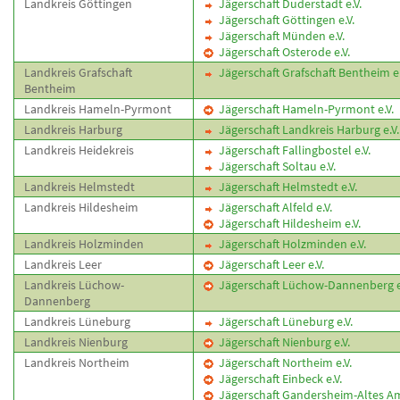
Landkreis Göttingen
Jägerschaft Duderstadt e.V.
Jägerschaft Göttingen e.V.
Jägerschaft Münden e.V.
Jägerschaft Osterode e.V.
Landkreis Grafschaft
Jägerschaft Grafschaft Bentheim e.
Bentheim
Landkreis Hameln-Pyrmont
Jägerschaft Hameln-Pyrmont e.V.
Landkreis Harburg
Jägerschaft Landkreis Harburg e.V.
Landkreis Heidekreis
Jägerschaft Fallingbostel e.V.
Jägerschaft Soltau e.V.
Landkreis Helmstedt
Jägerschaft Helmstedt e.V.
Landkreis Hildesheim
Jägerschaft Alfeld e.V.
Jägerschaft Hildesheim e.V.
Landkreis Holzminden
Jägerschaft Holzminden e.V.
Landkreis Leer
Jägerschaft Leer e.V.
Landkreis Lüchow-
Jägerschaft Lüchow-Dannenberg e
Dannenberg
Landkreis Lüneburg
Jägerschaft Lüneburg e.V.
Landkreis Nienburg
Jägerschaft Nienburg e.V.
Landkreis Northeim
Jägerschaft Northeim e.V.
Jägerschaft Einbeck e.V.
Jägerschaft Gandersheim-Altes Amt