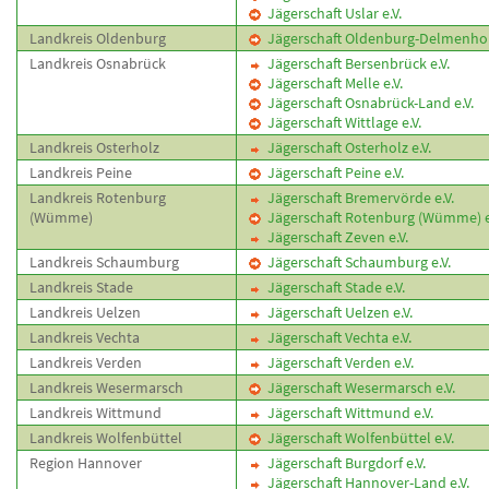
Jägerschaft Uslar e.V.
Landkreis Oldenburg
Jägerschaft Oldenburg-Delmenhors
Landkreis Osnabrück
Jägerschaft Bersenbrück e.V.
Jägerschaft Melle e.V.
Jägerschaft Osnabrück-Land e.V.
Jägerschaft Wittlage e.V.
Landkreis Osterholz
Jägerschaft Osterholz e.V.
Landkreis Peine
Jägerschaft Peine e.V.
Landkreis Rotenburg
Jägerschaft Bremervörde e.V.
(Wümme)
Jägerschaft Rotenburg (Wümme) e
Jägerschaft Zeven e.V.
Landkreis Schaumburg
Jägerschaft Schaumburg e.V.
Landkreis Stade
Jägerschaft Stade e.V.
Landkreis Uelzen
Jägerschaft Uelzen e.V.
Landkreis Vechta
Jägerschaft Vechta e.V.
Landkreis Verden
Jägerschaft Verden e.V.
Landkreis Wesermarsch
Jägerschaft Wesermarsch e.V.
Landkreis Wittmund
Jägerschaft Wittmund e.V.
Landkreis Wolfenbüttel
Jägerschaft Wolfenbüttel e.V.
Region Hannover
Jägerschaft Burgdorf e.V.
Jägerschaft Hannover-Land e.V.