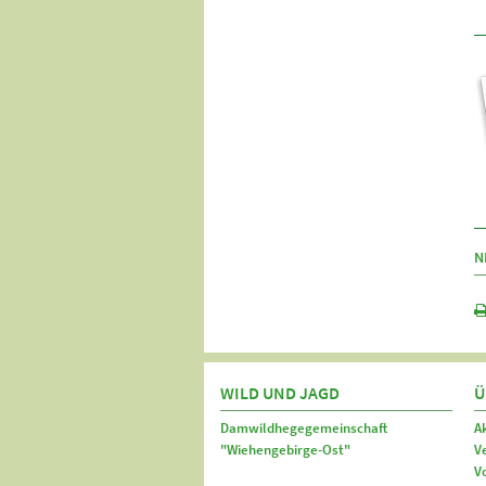
N
WILD UND JAGD
Ü
Damwildhegegemeinschaft
A
"Wiehengebirge-Ost"
V
V