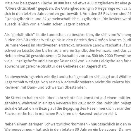
Mit einer bejagbaren Fläche 30 000 ha und etwa 400 Mitgliedern ist eine 
"Übersichtlichkeit" gegeben. Die Untergliederung in 6 Hegeringe von ca. 
sich in den letzten Jahrzehnten gut bewährt. Von den 58 Revieren sind 2
Eigenjagdbezirke und 32 gemeinschaftliche Jagdbezirke. Die Reviere werd
ausschließlich von einheimischen Jägern betreut.
Als "parkähnlich" ist die Landschaft zu beschreiben, die sich vom Wiehen
Süden des Altkreises Wittlage bis in den Bereich des Großen Moores (südl
Dümmer-Sees) im Nordwesten erstreckt. Intensive Landwirtschaft auf zum
schweren Lössböden bis hin zu ärmeren Sandböden kennzeichnet das La
Neben etwa 30 geschlossenen Ortschaften von ca. 500 bis 2000 Einwohn
viele Einzelgehöfte und eine große Anzahl von kleinen Feldgehölzen für 
abwechslungsreiche Struktur des Gebietes der Jägerschaft.
So abwechslungsreich wie die Landschaft gestalten sich Jagd und Wildbe
Jägerschaft Wittlage. Von reinen Niederwildrevieren reicht die Palette bis
Revieren mit Dam- und Schwarzwildbeständen.
Die Strecken haben sich über Jahrzehnte fast konstant auf einem mittle
gehalten. Während in einigen Revieren bis 2012 noch das Rebhuhn bejagt
sich die Situation in Bezug auf die Bejagung des Hasen merklich verändert
Fuchsstrecke hat in manchen Revieren die Hasenstrecke erreicht.
Neben einem geringen Schwarzwildvorkommen - hauptsächlich in den R
Wiehengebirges – hat sich in den letzten 30 Jahren ein bejagbarer Damw