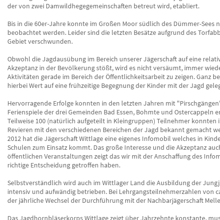
der von zwei Damwildhegegemeinschaften betreut wird, etabliert.
Bis in die 60er-Jahre konnte im Großen Moor südlich des Dümmer-Sees n
beobachtet werden. Leider sind die letzten Besätze aufgrund des Torfab
Gebiet verschwunden.
Obwohl die Jagdausübung im Bereich unserer Jägerschaft auf eine relati
Akzeptanz in der Bevölkerung stößt, wird es nicht versäumt, immer wied
Aktivitäten gerade im Bereich der Öffentlichkeitsarbeit zu zeigen. Ganz b
hierbei Wert auf eine frühzeitige Begegnung der Kinder mit der Jagd geleg
Hervorragende Erfolge konnten in den letzten Jahren mit "Pirschgänge
Ferienspiele der drei Gemeinden Bad Essen, Bohmte und Ostercappeln er
Teilweise 100 (natürlich aufgeteilt in Kleingruppen) Teilnehmer konnten 
Revieren mit den verschiedenen Bereichen der Jagd bekannt gemacht we
2012 hat die Jägerschaft Wittlage eine eigenes Infomobil welches in Kin
Schulen zum Einsatz kommt. Das große Interesse und die Akzeptanz auc
öffentlichen Veranstaltungen zeigt das wir mit der Anschaffung des Infom
richtige Entscheidung getroffen haben.
Selbstverständlich wird auch im Wittlager Land die Ausbildung der Jungj
intensiv und aufwändig betrieben. Bei Lehrgangsteilnehmerzahlen von ca.
der jährliche Wechsel der Durchführung mit der Nachbarjägerschaft Mell
Das Jagdhornbläserkorps Wittlage zeigt über Jahrzehnte konstante, musi