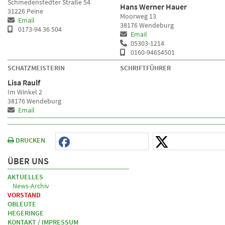
Schmedenstedter Straße 54
Hans Werner Hauer
31226 Peine
Moorweg 13
Email
38176 Wendeburg
0173-94 36 504
Email
05303-1214
0160-94654501
SCHATZMEISTERIN
SCHRIFTFÜHRER
Lisa Raulf
Im Winkel 2
38176 Wendeburg
Email
DRUCKEN
ÜBER UNS
AKTUELLES
News-Archiv
VORSTAND
OBLEUTE
HEGERINGE
KONTAKT / IMPRESSUM