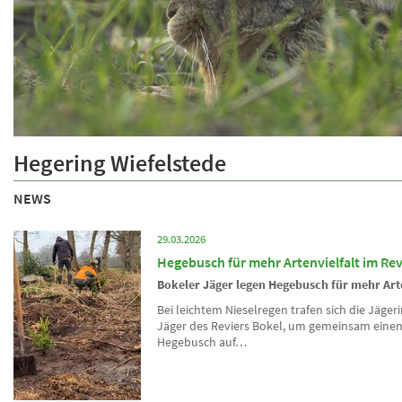
Über uns
Hegering Wiefelstede
Informationen über den Hegering
NEWS
29.03.2026
Hegebusch für mehr Artenvielfalt im Rev
Bokeler Jäger legen Hegebusch für mehr Arte
Bei leichtem Nieselregen trafen sich die Jäge
Jäger des Reviers Bokel, um gemeinsam eine
Hegebusch auf…