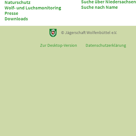
Suche über Niedersachsen
Naturschutz
Suche nach Name
Wolf- und Luchsmonitoring
Presse
Downloads
© Jägerschaft Wolfenbüttel e.V.
Zur Desktop-Version
Datenschutzerklärung