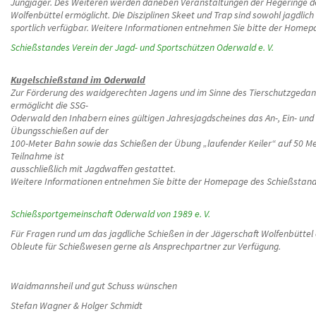
Jungjäger. Des Weiteren werden daneben Veranstaltungen der Hegeringe d
Wolfenbüttel ermöglicht. Die Disziplinen Skeet und Trap sind sowohl jagdlich
sportlich verfügbar. Weitere Informationen entnehmen Sie bitte der Homep
Schießstandes Verein der Jagd- und Sportschützen Oderwald e. V.
Kugelschießstand im Oderwald
Zur Förderung des waidgerechten Jagens und im Sinne des Tierschutzgeda
ermöglicht die SSG-
Oderwald den Inhabern eines gültigen Jahresjagdscheines das An-, Ein- und
Übungsschießen auf der
100-Meter Bahn sowie das Schießen der Übung „laufender Keiler“ auf 50 Me
Teilnahme ist
ausschließlich mit Jagdwaffen gestattet.
Weitere Informationen entnehmen Sie bitte der Homepage des Schießstan
Schießsportgemeinschaft Oderwald von 1989 e. V.
Für Fragen rund um das jagdliche Schießen in der Jägerschaft Wolfenbüttel e
Obleute für Schießwesen gerne als Ansprechpartner zur Verfügung.
Waidmannsheil und gut Schuss wünschen
Stefan Wagner & Holger Schmidt