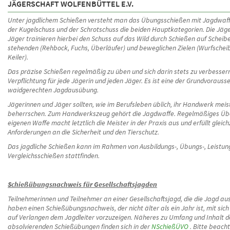
JÄGERSCHAFT WOLFENBÜTTEL E.V.
Unter jagdlichem Schießen versteht man das Übungsschießen mit Jagdwaff
der Kugelschuss und der Schrotschuss die beiden Hauptkategorien. Die Jäg
Jäger trainieren hierbei den Schuss auf das Wild durch Schießen auf Scheib
stehenden (Rehbock, Fuchs, Überläufer) und beweglichen Zielen (Wurfschei
Keiler).
Das präzise Schießen regelmäßig zu üben und sich darin stets zu verbessern,
Verpflichtung für jede Jägerin und jeden Jäger. Es ist eine der Grundvoraus
waidgerechten Jagdausübung.
Jägerinnen und Jäger sollten, wie im Berufsleben üblich, ihr Handwerk meist
beherrschen. Zum Handwerkszeug gehört die Jagdwaffe. Regelmäßiges Üb
eigenen Waffe macht letztlich die Meister in der Praxis aus und erfüllt gleichz
Anforderungen an die Sicherheit und den Tierschutz.
Das jagdliche Schießen kann im Rahmen von Ausbildungs-, Übungs-, Leistun
Vergleichsschießen stattfinden.
Schießübungsnachweis für Gesellschaftsjagden
Teilnehmerinnen und Teilnehmer an einer Gesellschaftsjagd, die die Jagd au
haben einen Schießübungsnachweis, der nicht älter als ein Jahr ist, mit sich
auf Verlangen dem Jagdleiter vorzuzeigen. Näheres zu Umfang und Inhalt d
absolvierenden Schießübungen finden sich in der
NSchießÜVO
. Bitte beacht