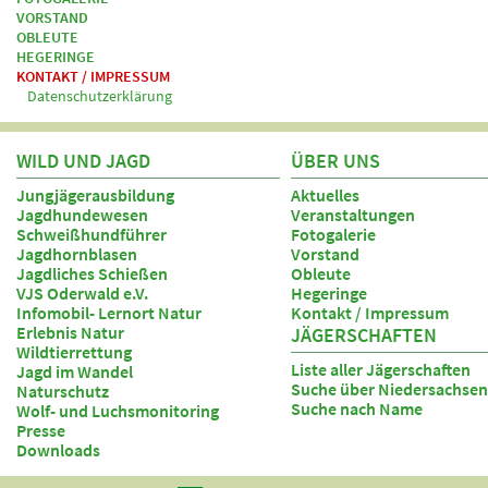
VORSTAND
OBLEUTE
HEGERINGE
KONTAKT / IMPRESSUM
Datenschutzerklärung
WILD UND JAGD
ÜBER UNS
Jungjägerausbildung
Aktuelles
Jagdhundewesen
Veranstaltungen
Schweißhundführer
Fotogalerie
Jagdhornblasen
Vorstand
Jagdliches Schießen
Obleute
VJS Oderwald e.V.
Hegeringe
Infomobil- Lernort Natur
Kontakt / Impressum
Erlebnis Natur
JÄGERSCHAFTEN
Wildtierrettung
Liste aller Jägerschaften
Jagd im Wandel
Suche über Niedersachsen
Naturschutz
Suche nach Name
Wolf- und Luchsmonitoring
Presse
Downloads