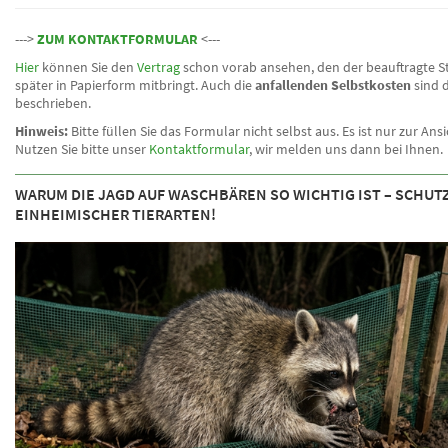
--->
ZUM KONTAKTFORMULAR
<---
Hier
können Sie den
Vertrag
schon vorab ansehen, den der beauftragte S
später in Papierform mitbringt. Auch die
anfallenden Selbstkosten
sind 
beschrieben.
Hinweis:
Bitte füllen Sie das Formular nicht selbst aus. Es ist nur zur Ans
Nutzen Sie bitte unser
Kontaktformular
, wir melden uns dann bei Ihnen.
WARUM DIE JAGD AUF WASCHBÄREN SO WICHTIG IST – SCHUT
EINHEIMISCHER TIERARTEN!