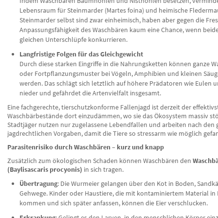
Indem Waschbären Baumhöhlen und Nisthöhlen besetzen, verminde
Lebensraum für Steinmarder (Martes foina) und heimische Flederma
Steinmarder selbst sind zwar einheimisch, haben aber gegen die Fr
Anpassungsfähigkeit des Waschbären kaum eine Chance, wenn beid
gleichen Unterschlüpfe konkurrieren.
Langfristige Folgen für das Gleichgewicht
Durch diese starken Eingriffe in die Nahrungsketten können ganze 
oder Fortpflanzungsmuster bei Vögeln, Amphibien und kleinen Säug
werden. Das schlägt sich letztlich auf höhere Prädatoren wie Eulen u
nieder und gefährdet die Artenvielfalt insgesamt.
Eine fachgerechte, tierschutzkonforme Fallenjagd ist derzeit der effektiv
Waschbärbestände dort einzudämmen, wo sie das Ökosystem massiv stö
Stadtjäger nutzen nur zugelassene Lebendfallen und arbeiten nach den
jagdrechtlichen Vorgaben, damit die Tiere so stressarm wie möglich gef
Parasitenrisiko durch Waschbären – kurz und knapp
Zusätzlich zum ökologischen Schaden können Waschbären den
Waschb
(Baylisascaris procyonis)
in sich tragen.
Übertragung
: Die Wurmeier gelangen über den Kot in Boden, Sandkä
Gehwege. Kinder oder Haustiere, die mit kontaminiertem Material i
kommen und sich später anfassen, können die Eier verschlucken.
Erkrankung
: Gelingt es den Larven, in den menschlichen Körper ein