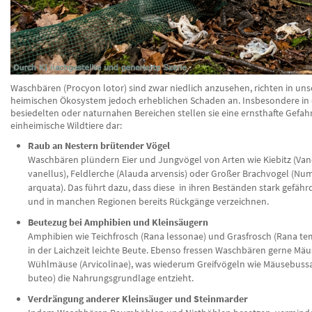
Waschbären (Procyon lotor) sind zwar niedlich anzusehen, richten in un
heimischen Ökosystem jedoch erheblichen Schaden an. Insbesondere in 
besiedelten oder naturnahen Bereichen stellen sie eine ernsthafte Gefahr
einheimische Wildtiere dar:
Raub an Nestern brütender Vögel
Waschbären plündern Eier und Jungvögel von Arten wie Kiebitz (Van
vanellus), Feldlerche (Alauda arvensis) oder Großer Brachvogel (Nu
arquata). Das führt dazu, dass diese in ihren Beständen stark gefäh
und in manchen Regionen bereits Rückgänge verzeichnen.
Beutezug bei Amphibien und Kleinsäugern
Amphibien wie Teichfrosch (Rana lessonae) und Grasfrosch (Rana te
in der Laichzeit leichte Beute. Ebenso fressen Waschbären gerne Mä
Wühlmäuse (Arvicolinae), was wiederum Greifvögeln wie Mäusebuss
buteo) die Nahrungsgrundlage entzieht.
Verdrängung anderer Kleinsäuger und Steinmarder