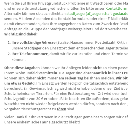
Wenn Sie auf Ihrem Privatgrundstück Probleme mit Waschbären oder M
und unsere Unterstützung wünschen, füllen Sie bitte unser
Kontaktform
Alternativ können sie auch direkt an
stadtjaeger(at)jaegerschaft-goslar.d
senden. Mit dem Absenden des Kontaktformulars oder einer E-Mail erklär
damit einverstanden, dass Ihre angegebenen Daten zum Zweck der Bearb
Anfrage an die Gruppe der Stadtjäger weitergeleitet und dort verarbeitet
Wichtig sind dabei:
Ihre vollständige Adresse
(Straße, Hausnummer, Postleitzahl, Ort),
unsere Stadtjäger den Einsatzort dem entsprechenden Jäger zuteile
Ihre Telefonnummer,
damit wir Sie zurückrufen und einen Termin v
können.
Ohne diese Angaben
können wir Ihr Anliegen leider
nicht
an einen passe
Ihrem Wohnumfeld
vermitteln
. Die Jäger sind
ehrenamtlich in ihrer Fre
können sich daher
nicht
immer
am selben Tag
bei Ihnen melden.
Wir bi
um etwas Geduld
. Im Einsatz werden lediglich die tatsächlich entstehe
berechnet. Ein Gewinnaufschlag wird nicht erhoben, denn unser Ziel ist 
Schutz heimischer Tierarten. Für eine Erstberatung vor Ort wird eventuel
Schutzgebühr von 30 € erhoben. Bitte beachten Sie außerdem, dass gef
Waschbären nicht wieder freigelassen werden dürfen, sondern nach den 
Vorgaben tierschutzgerecht zu
töten
sind.
Vielen Dank für Ihr Vertrauen in die Stadtjäger, gemeinsam sorgen wir daf
unsere einheimische Fauna geschützt bleibt!­­