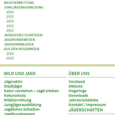
WILDTIERRETTUNG
JUNGJÄGERAUSBILDUNG
2026
2025
2024
2023
2022
JAGDLICHES SCHIESSEN
JAGDHUNDEWESEN
JAGDHORNBLASEN
AUS DEN HEGERINGEN
2024
2023
WILD UND JAGD
ÜBER UNS
Jägeraktiv
Vorstand
Stadtjäger
Obleute
Natur verstehen – Jagd erleben
Hegeringe
Naturschutz
Downloads
Wildtierrettung
Jahresrückblicke
Jungjägerausbildung
Kontakt / Impressum
Jagdliches Schießen
JÄGERSCHAFTEN
Jagdhundewesen