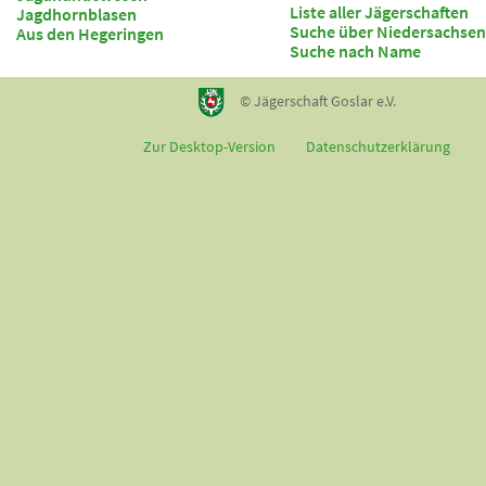
Liste aller Jägerschaften
Jagdhornblasen
Suche über Niedersachsen
Aus den Hegeringen
Suche nach Name
© Jägerschaft Goslar e.V.
Zur Desktop-Version
Datenschutzerklärung