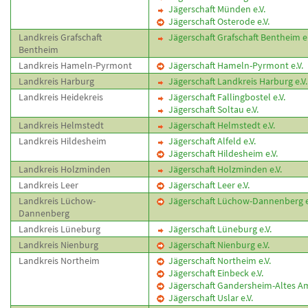
Jägerschaft Münden e.V.
Jägerschaft Osterode e.V.
Landkreis Grafschaft
Jägerschaft Grafschaft Bentheim e.
Bentheim
Landkreis Hameln-Pyrmont
Jägerschaft Hameln-Pyrmont e.V.
Landkreis Harburg
Jägerschaft Landkreis Harburg e.V.
Landkreis Heidekreis
Jägerschaft Fallingbostel e.V.
Jägerschaft Soltau e.V.
Landkreis Helmstedt
Jägerschaft Helmstedt e.V.
Landkreis Hildesheim
Jägerschaft Alfeld e.V.
Jägerschaft Hildesheim e.V.
Landkreis Holzminden
Jägerschaft Holzminden e.V.
Landkreis Leer
Jägerschaft Leer e.V.
Landkreis Lüchow-
Jägerschaft Lüchow-Dannenberg e
Dannenberg
Landkreis Lüneburg
Jägerschaft Lüneburg e.V.
Landkreis Nienburg
Jägerschaft Nienburg e.V.
Landkreis Northeim
Jägerschaft Northeim e.V.
Jägerschaft Einbeck e.V.
Jägerschaft Gandersheim-Altes Amt
Jägerschaft Uslar e.V.