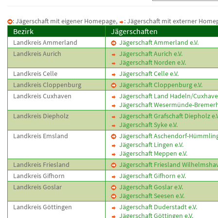
: Jägerschaft mit eigener Homepage,
: Jägerschaft mit externer Home
Bezirk
Jägerschaften
Landkreis Ammerland
Jägerschaft Ammerland e.V.
Landkreis Aurich
Jägerschaft Aurich e.V.
Jägerschaft Norden e.V.
Landkreis Celle
Jägerschaft Celle e.V.
Landkreis Cloppenburg
Jägerschaft Cloppenburg e.V.
Landkreis Cuxhaven
Jägerschaft Land Hadeln/Cuxhaven
Jägerschaft Wesermünde-Bremerha
Landkreis Diepholz
Jägerschaft Grafschaft Diepholz e.V
Jägerschaft Syke e.V.
Landkreis Emsland
Jägerschaft Aschendorf-Hümmling 
Jägerschaft Lingen e.V.
Jägerschaft Meppen e.V.
Landkreis Friesland
Jägerschaft Friesland Wilhelmshav
Landkreis Gifhorn
Jägerschaft Gifhorn e.V.
Landkreis Goslar
Jägerschaft Goslar e.V.
Jägerschaft Seesen e.V.
Landkreis Göttingen
Jägerschaft Duderstadt e.V.
Jägerschaft Göttingen e.V.