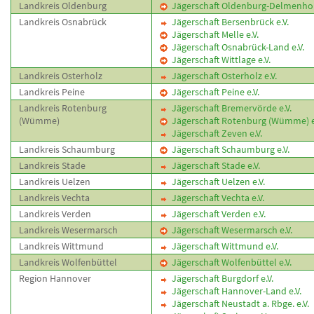
Landkreis Oldenburg
Jägerschaft Oldenburg-Delmenhors
Landkreis Osnabrück
Jägerschaft Bersenbrück e.V.
Jägerschaft Melle e.V.
Jägerschaft Osnabrück-Land e.V.
Jägerschaft Wittlage e.V.
Landkreis Osterholz
Jägerschaft Osterholz e.V.
Landkreis Peine
Jägerschaft Peine e.V.
Landkreis Rotenburg
Jägerschaft Bremervörde e.V.
(Wümme)
Jägerschaft Rotenburg (Wümme) e
Jägerschaft Zeven e.V.
Landkreis Schaumburg
Jägerschaft Schaumburg e.V.
Landkreis Stade
Jägerschaft Stade e.V.
Landkreis Uelzen
Jägerschaft Uelzen e.V.
Landkreis Vechta
Jägerschaft Vechta e.V.
Landkreis Verden
Jägerschaft Verden e.V.
Landkreis Wesermarsch
Jägerschaft Wesermarsch e.V.
Landkreis Wittmund
Jägerschaft Wittmund e.V.
Landkreis Wolfenbüttel
Jägerschaft Wolfenbüttel e.V.
Region Hannover
Jägerschaft Burgdorf e.V.
Jägerschaft Hannover-Land e.V.
Jägerschaft Neustadt a. Rbge. e.V.