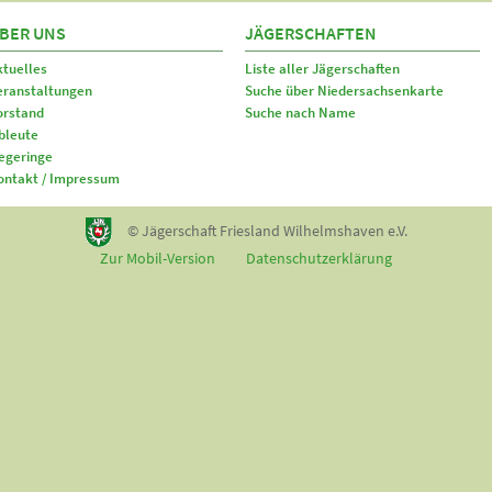
BER UNS
JÄGERSCHAFTEN
ktuelles
Liste aller Jägerschaften
eranstaltungen
Suche über Niedersachsenkarte
orstand
Suche nach Name
bleute
egeringe
ontakt / Impressum
© Jägerschaft Friesland Wilhelmshaven e.V.
Zur Mobil-Version
Datenschutzerklärung