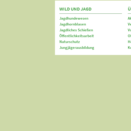
WILD UND JAGD
Ü
Jagdhundewesen
A
Jagdhornblasen
V
Jagdliches Schießen
V
Öffentlichkeitsarbeit
O
Naturschutz
H
Jungjägerausbildung
K