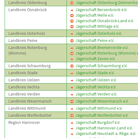
Landkreis Oldenburg
Jägerschaft Oldenburg-Delmenhors
Landkreis Osnabrück
Jägerschaft Bersenbrück e.V.
Jägerschaft Melle e.V.
Jägerschaft Osnabrück-Land e.V.
Jägerschaft Wittlage e.V.
Landkreis Osterholz
Jägerschaft Osterholz e.V.
Landkreis Peine
Jägerschaft Peine e.V.
Landkreis Rotenburg
Jägerschaft Bremervörde e.V.
(Wümme)
Jägerschaft Rotenburg (Wümme) e
Jägerschaft Zeven e.V.
Landkreis Schaumburg
Jägerschaft Schaumburg e.V.
Landkreis Stade
Jägerschaft Stade e.V.
Landkreis Uelzen
Jägerschaft Uelzen e.V.
Landkreis Vechta
Jägerschaft Vechta e.V.
Landkreis Verden
Jägerschaft Verden e.V.
Landkreis Wesermarsch
Jägerschaft Wesermarsch e.V.
Landkreis Wittmund
Jägerschaft Wittmund e.V.
Landkreis Wolfenbüttel
Jägerschaft Wolfenbüttel e.V.
Region Hannover
Jägerschaft Burgdorf e.V.
Jägerschaft Hannover-Land e.V.
Jägerschaft Neustadt a. Rbge. e.V.