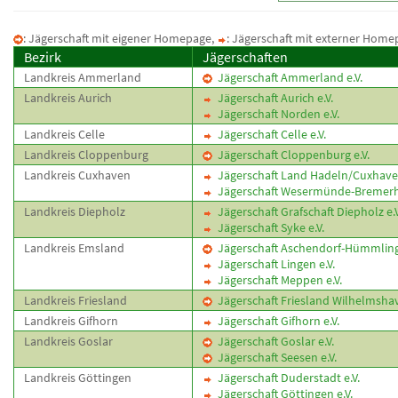
: Jägerschaft mit eigener Homepage,
: Jägerschaft mit externer Home
Bezirk
Jägerschaften
Landkreis Ammerland
Jägerschaft Ammerland e.V.
Landkreis Aurich
Jägerschaft Aurich e.V.
Jägerschaft Norden e.V.
Landkreis Celle
Jägerschaft Celle e.V.
Landkreis Cloppenburg
Jägerschaft Cloppenburg e.V.
Landkreis Cuxhaven
Jägerschaft Land Hadeln/Cuxhaven
Jägerschaft Wesermünde-Bremerha
Landkreis Diepholz
Jägerschaft Grafschaft Diepholz e.V
Jägerschaft Syke e.V.
Landkreis Emsland
Jägerschaft Aschendorf-Hümmling 
Jägerschaft Lingen e.V.
Jägerschaft Meppen e.V.
Landkreis Friesland
Jägerschaft Friesland Wilhelmshav
Landkreis Gifhorn
Jägerschaft Gifhorn e.V.
Landkreis Goslar
Jägerschaft Goslar e.V.
Jägerschaft Seesen e.V.
Landkreis Göttingen
Jägerschaft Duderstadt e.V.
Jägerschaft Göttingen e.V.