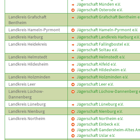
Jägerschaft Münden e.V.
Jägerschaft Osterode e.V.
Landkreis Grafschaft
Jägerschaft Grafschaft Bentheim e.
Bentheim
Landkreis Hameln-Pyrmont
Jägerschaft Hameln-Pyrmont e.V.
Landkreis Harburg
Jägerschaft Landkreis Harburg e.V.
Landkreis Heidekreis
Jägerschaft Fallingbostel e.V.
Jägerschaft Soltau e.V.
Landkreis Helmstedt
Jägerschaft Helmstedt e.V.
Landkreis Hildesheim
Jägerschaft Alfeld e.V.
Jägerschaft Hildesheim e.V.
Landkreis Holzminden
Jägerschaft Holzminden e.V.
Landkreis Leer
Jägerschaft Leer e.V.
Landkreis Lüchow-
Jägerschaft Lüchow-Dannenberg e
Dannenberg
Landkreis Lüneburg
Jägerschaft Lüneburg e.V.
Landkreis Nienburg
Jägerschaft Nienburg e.V.
Landkreis Northeim
Jägerschaft Northeim e.V.
Jägerschaft Einbeck e.V.
Jägerschaft Gandersheim-Altes Amt
Jägerschaft Uslar e.V.