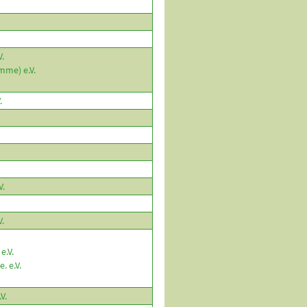
.
me) e.V.
.
V.
.
e.V.
. e.V.
V.