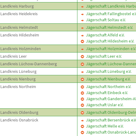
Landkreis Harburg
Jägerschaft Landkreis Harbu
Landkreis Heidekreis
Jägerschaft Fallingbostel e.V
Jägerschaft Soltau e.V.
Landkreis Helmstedt
Jägerschaft Helmstedt e.V.
Landkreis Hildesheim
Jägerschaft Alfeld e.V.
Jägerschaft Hildesheim e.V.
Landkreis Holzminden
Jägerschaft Holzminden e.V.
Landkreis Leer
Jägerschaft Leer e.V.
Landkreis Lüchow-Dannenberg
Jägerschaft Lüchow-Dannenb
Landkreis Lüneburg
Jägerschaft Lüneburg e.V.
Landkreis Nienburg
Jägerschaft Nienburg e.V.
Landkreis Northeim
Jägerschaft Northeim e.V.
Jägerschaft Einbeck e.V.
Jägerschaft Gandersheim-Alt
Jägerschaft Uslar e.V.
Landkreis Oldenburg
Jägerschaft Oldenburg-Delm
Landkreis Osnabrück
Jägerschaft Bersenbrück e.V
Jägerschaft Melle e.V.
Jägerschaft Osnabrück-Land 