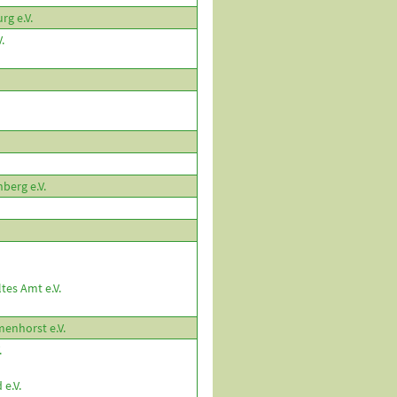
rg e.V.
.
erg e.V.
es Amt e.V.
enhorst e.V.
.
e.V.