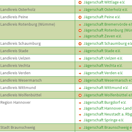
Jägerschaft Wittlage e.V.
Landkreis Osterholz
Jägerschaft Osterholz e.V.
Landkreis Peine
Jägerschaft Peine e.V.
Landkreis Rotenburg (Wümme)
Jägerschaft Bremervörde e.V
Jägerschaft Rotenburg (Wüm
Jägerschaft Zeven e.V.
Landkreis Schaumburg
Jägerschaft Schaumburg e.V
Landkreis Stade
Jägerschaft Stade e.V.
Landkreis Uelzen
Jägerschaft Uelzen e.V.
Landkreis Vechta
Jägerschaft Vechta e.V.
Landkreis Verden
Jägerschaft Verden e.V.
Landkreis Wesermarsch
Jägerschaft Wesermarsch e.
Landkreis Wittmund
Jägerschaft Wittmund e.V.
Landkreis Wolfenbüttel
Jägerschaft Wolfenbüttel e.V
Region Hannover
Jägerschaft Burgdorf e.V.
Jägerschaft Hannover-Land 
Jägerschaft Neustadt a. Rbge
Jägerschaft Springe e.V.
Stadt Braunschweig
Jägerschaft Braunschweig e.