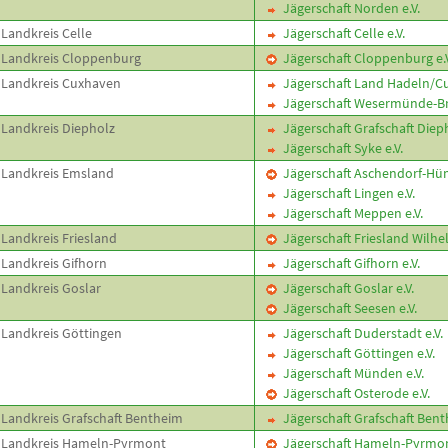
Jägerschaft Norden e.V.
Landkreis Celle
Jägerschaft Celle e.V.
Landkreis Cloppenburg
Jägerschaft Cloppenburg e.V
Landkreis Cuxhaven
Jägerschaft Land Hadeln/Cu
Jägerschaft Wesermünde-Br
Landkreis Diepholz
Jägerschaft Grafschaft Dieph
Jägerschaft Syke e.V.
Landkreis Emsland
Jägerschaft Aschendorf-Hüm
Jägerschaft Lingen e.V.
Jägerschaft Meppen e.V.
Landkreis Friesland
Jägerschaft Friesland Wilhe
Landkreis Gifhorn
Jägerschaft Gifhorn e.V.
Landkreis Goslar
Jägerschaft Goslar e.V.
Jägerschaft Seesen e.V.
Landkreis Göttingen
Jägerschaft Duderstadt e.V.
Jägerschaft Göttingen e.V.
Jägerschaft Münden e.V.
Jägerschaft Osterode e.V.
Landkreis Grafschaft Bentheim
Jägerschaft Grafschaft Benth
Landkreis Hameln-Pyrmont
Jägerschaft Hameln-Pyrmont