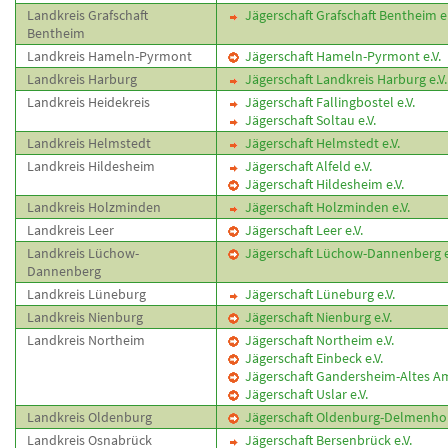
Landkreis Grafschaft
Jägerschaft Grafschaft Bentheim e.
Bentheim
Landkreis Hameln-Pyrmont
Jägerschaft Hameln-Pyrmont e.V.
Landkreis Harburg
Jägerschaft Landkreis Harburg e.V.
Landkreis Heidekreis
Jägerschaft Fallingbostel e.V.
Jägerschaft Soltau e.V.
Landkreis Helmstedt
Jägerschaft Helmstedt e.V.
Landkreis Hildesheim
Jägerschaft Alfeld e.V.
Jägerschaft Hildesheim e.V.
Landkreis Holzminden
Jägerschaft Holzminden e.V.
Landkreis Leer
Jägerschaft Leer e.V.
Landkreis Lüchow-
Jägerschaft Lüchow-Dannenberg e
Dannenberg
Landkreis Lüneburg
Jägerschaft Lüneburg e.V.
Landkreis Nienburg
Jägerschaft Nienburg e.V.
Landkreis Northeim
Jägerschaft Northeim e.V.
Jägerschaft Einbeck e.V.
Jägerschaft Gandersheim-Altes Amt
Jägerschaft Uslar e.V.
Landkreis Oldenburg
Jägerschaft Oldenburg-Delmenhors
Landkreis Osnabrück
Jägerschaft Bersenbrück e.V.