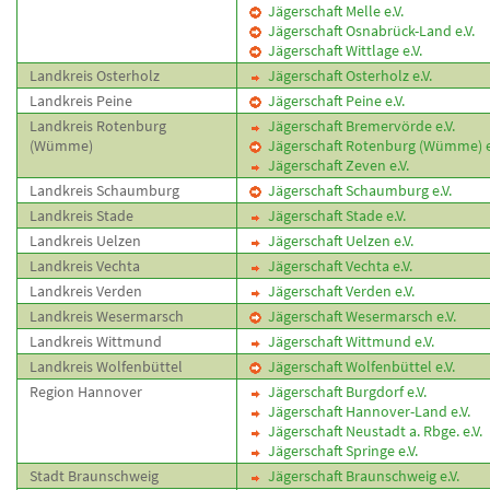
Jägerschaft Melle e.V.
Jägerschaft Osnabrück-Land e.V.
Jägerschaft Wittlage e.V.
Landkreis Osterholz
Jägerschaft Osterholz e.V.
Landkreis Peine
Jägerschaft Peine e.V.
Landkreis Rotenburg
Jägerschaft Bremervörde e.V.
(Wümme)
Jägerschaft Rotenburg (Wümme) e
Jägerschaft Zeven e.V.
Landkreis Schaumburg
Jägerschaft Schaumburg e.V.
Landkreis Stade
Jägerschaft Stade e.V.
Landkreis Uelzen
Jägerschaft Uelzen e.V.
Landkreis Vechta
Jägerschaft Vechta e.V.
Landkreis Verden
Jägerschaft Verden e.V.
Landkreis Wesermarsch
Jägerschaft Wesermarsch e.V.
Landkreis Wittmund
Jägerschaft Wittmund e.V.
Landkreis Wolfenbüttel
Jägerschaft Wolfenbüttel e.V.
Region Hannover
Jägerschaft Burgdorf e.V.
Jägerschaft Hannover-Land e.V.
Jägerschaft Neustadt a. Rbge. e.V.
Jägerschaft Springe e.V.
Stadt Braunschweig
Jägerschaft Braunschweig e.V.