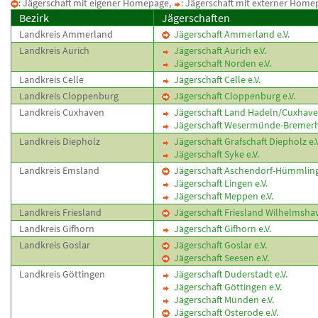
: Jägerschaft mit eigener Homepage,
: Jägerschaft mit externer Home
Bezirk
Jägerschaften
Landkreis Ammerland
Jägerschaft Ammerland e.V.
Landkreis Aurich
Jägerschaft Aurich e.V.
Jägerschaft Norden e.V.
Landkreis Celle
Jägerschaft Celle e.V.
Landkreis Cloppenburg
Jägerschaft Cloppenburg e.V.
Landkreis Cuxhaven
Jägerschaft Land Hadeln/Cuxhaven
Jägerschaft Wesermünde-Bremerha
Landkreis Diepholz
Jägerschaft Grafschaft Diepholz e.V
Jägerschaft Syke e.V.
Landkreis Emsland
Jägerschaft Aschendorf-Hümmling 
Jägerschaft Lingen e.V.
Jägerschaft Meppen e.V.
Landkreis Friesland
Jägerschaft Friesland Wilhelmshav
Landkreis Gifhorn
Jägerschaft Gifhorn e.V.
Landkreis Goslar
Jägerschaft Goslar e.V.
Jägerschaft Seesen e.V.
Landkreis Göttingen
Jägerschaft Duderstadt e.V.
Jägerschaft Göttingen e.V.
Jägerschaft Münden e.V.
Jägerschaft Osterode e.V.