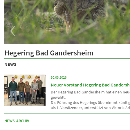
‹
Über uns
Hegering Bad Gandersheim
Informationen über den Hegering
NEWS
30.03.2026
Neuer Vorstand Hegering Bad Ganders
Der Hegering Bad Gandersheim hat einen neu
gewählt.
Die Führung des Hegerings übernimmt künftig
als 1. Vorsitzender, unterstützt von Victoria Ad
NEWS-ARCHIV