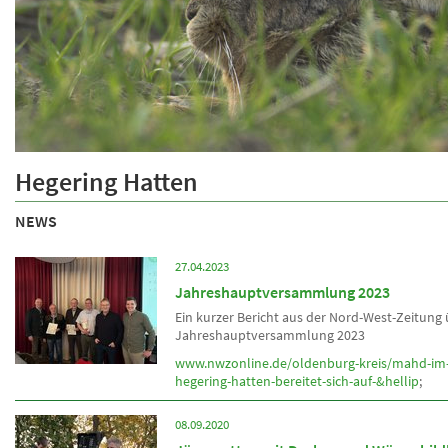
Über uns
Hegering Hatten
Informationen über den Hegering
NEWS
27.04.2023
Jahreshauptversammlung 2023
Ein kurzer Bericht aus der Nord-West-Zeitung
Jahreshauptversammlung 2023
www.nwzonline.de/oldenburg-kreis/mahd-im-
hegering-hatten-bereitet-sich-auf-&hellip
;
08.09.2020