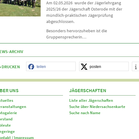
Am 02.05.2026 wurde der Jägerlehrgang
2025/26 der Jägerschaft Osterode mit der
mündlich-praktischen Jägerprüfung
abgeschlossen.
Besonders hervorzuheben ist die
Gruppensprecherin…
EWS-ARCHIV
DRUCKEN
teilen
posten
BER UNS
JÄGERSCHAFTEN
ktuelles
Liste aller Jägerschaften
eranstaltungen
Suche über Niedersachsenkarte
otogalerie
Suche nach Name
orstand
bleute
egeringe
ontakt / Impressum