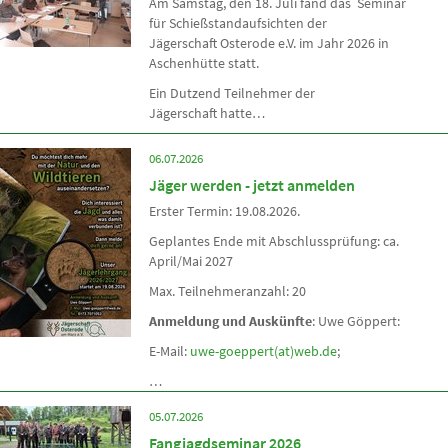
Am Samstag, den 18. Juli fand das Seminar
für Schießstandaufsichten der
Jägerschaft Osterode e.V. im Jahr 2026 in
Aschenhütte statt.
Ein Dutzend Teilnehmer der
Jägerschaft hatte…
06.07.2026
Jäger werden - jetzt anmelden
Erster Termin: 19.08.2026.
Geplantes Ende mit Abschlussprüfung: ca.
April/Mai 2027
Max. Teilnehmeranzahl: 20
Anmeldung und Auskünfte
: Uwe Göppert:
E-Mail:
uwe-goeppert(at)web.de
;
…
05.07.2026
Fangjagdseminar 2026