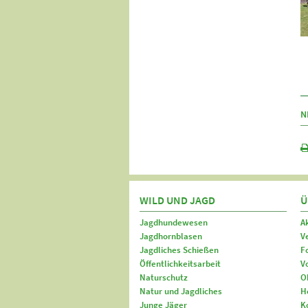
N
WILD UND JAGD
Ü
Jagdhundewesen
A
Jagdhornblasen
V
Jagdliches Schießen
F
Öffentlichkeitsarbeit
V
Naturschutz
O
Natur und Jagdliches
H
Junge Jäger
K