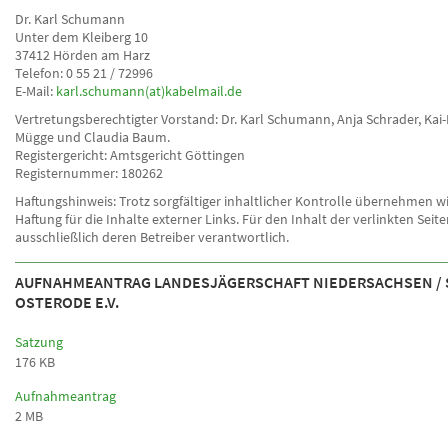
Dr. Karl Schumann
Unter dem Kleiberg 10
37412 Hörden am Harz
Telefon: 0 55 21 / 72996
E-Mail:
ka
rl.schumann(at)kabelmail.de
Vertretungsberechtigter Vorstand: Dr. Karl Schumann, Anja Schrader, Kai
Mügge und Claudia Baum.
Registergericht: Amtsgericht Göttingen
Registernummer: 180262
Haftungshinweis: Trotz sorgfältiger inhaltlicher Kontrolle übernehmen wi
Haftung für die Inhalte externer Links. Für den Inhalt der verlinkten Seite
ausschließlich deren Betreiber verantwortlich.
AUFNAHMEANTRAG LANDESJÄGERSCHAFT NIEDERSACHSEN / 
OSTERODE E.V.
Satzung
176 KB
Aufnahmeantrag
2 MB