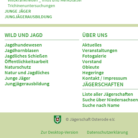
Wildkrankheiten _ Infos und Merkblätter
Trichinenuntersuchungen
JUNGE JÄGER
JUNGJÄGERAUSBILDUNG
WILD UND JAGD
ÜBER UNS
Jagdhundewesen
Aktuelles
Jagdhornblasen
Veranstaltungen
Jagdliches Schießen
Fotogalerie
Öffentlichkeitsarbeit
Vorstand
Naturschutz
Obleute
Natur und Jagdliches
Hegeringe
Junge Jäger
Kontakt / Impressum
Jungjägerausbildung
JÄGERSCHAFTEN
Liste aller Jägerschaften
Suche über Niedersachsen
Suche nach Name
© Jägerschaft Osterode e.V.
Zur Desktop-Version
Datenschutzerklärung