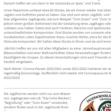
Danach treffen wir uns dann in der Gaststube zu Speis´und Trank.
Unser Repertoire umfasst etwa 60 Stücke, die wir immer wieder mal üben,
Jagden und Auftritten parat zu haben. Das sind zum einen Jagdleit- und 
bzw. allgemeine Jagdsignale, wie zum Beispiel "Zum Essen" und "Zum Um
jedoch einen großen Stellenwert bei der Gestaltung eines Jagdtages oder 
Jubiläen usw. haben. Dabei sind auch Fanfaren, Märsche und Spielstücke
unterschiedlichsten Komponisten. Drei Stücke wurden von unserem eh
musikalischen Leiter, Kapellmeister Klaus-Joachim Müller, extra für das 
Osterode komponiert. Wir halten diese Stücke in Ehren und sie sind imme
Jährlich treffen wir uns mit allen Mitgliedern zu einer Jahreshauptvers
Bläserschießen und einer Weihnachtsfeier. Diese Veranstaltungen fördern
Geselligkeit der Gruppe. Zu diesen Veranstaltungen sind auch Freunde 
herzlich eingeladen.
Nach Winter- Corona-Pausen 2020/2021 sowie 2021/2022 trainieren wir w
regelmäßig Donnerstags. (hoffentlich nicht wieder mit Coronapause im W
2022/2023)
Die Jagdhörner werden nicht nur zum Blasen
von Jagdsignalen wie z.B. "Das hohe Wecken",
"Begrüßung" oder "Zum Essen" verwendet,
sondern finden auch in der Jagdmusik ihren