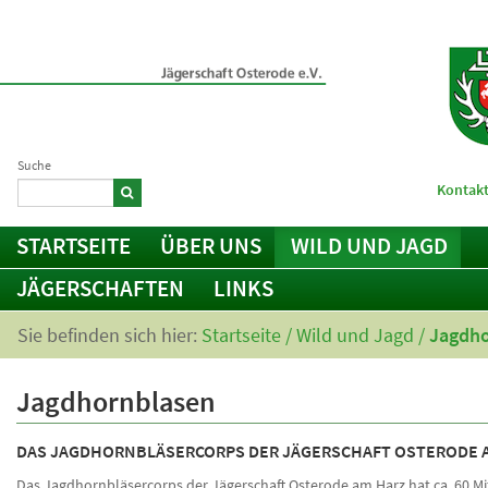
Suche
Kontakt
STARTSEITE
ÜBER UNS
WILD UND JAGD
JÄGERSCHAFTEN
LINKS
Sie befinden sich hier:
Startseite
/
Wild und Jagd
/
Jagdho
Jagdhornblasen
DAS JAGDHORNBLÄSERCORPS DER JÄGERSCHAFT OSTERODE 
Das Jagdhornbläsercorps der Jägerschaft Osterode am Harz hat ca. 60 Mit