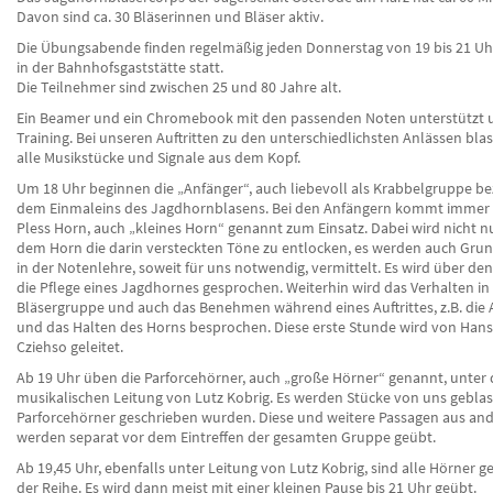
Davon sind ca. 30 Bläserinnen und Bläser aktiv.
Die Übungsabende finden regelmäßig jeden Donnerstag von 19 bis 21 Uhr
in der Bahnhofsgaststätte statt.
Die Teilnehmer sind zwischen 25 und 80 Jahre alt.
Ein Beamer und ein Chromebook mit den passenden Noten unterstützt 
Training. Bei unseren Auftritten zu den unterschiedlichsten Anlässen bla
alle Musikstücke und Signale aus dem Kopf.
Um 18 Uhr beginnen die „Anfänger“, auch liebevoll als Krabbelgruppe be
dem Einmaleins des Jagdhornblasens. Bei den Anfängern kommt immer 
Pless Horn, auch „kleines Horn“ genannt zum Einsatz. Dabei wird nicht n
dem Horn die darin versteckten Töne zu entlocken, es werden auch Gru
in der Notenlehre, soweit für uns notwendig, vermittelt. Es wird über 
die Pflege eines Jagdhornes gesprochen. Weiterhin wird das Verhalten in 
Bläsergruppe und auch das Benehmen während eines Auftrittes, z.B. die 
und das Halten des Horns besprochen. Diese erste Stunde wird von Hans
Cziehso geleitet.
Ab 19 Uhr üben die Parforcehörner, auch „große Hörner“ genannt, unter 
musikalischen Leitung von Lutz Kobrig. Es werden Stücke von uns geblase
Parforcehörner geschrieben wurden. Diese und weitere Passagen aus an
werden separat vor dem Eintreffen der gesamten Gruppe geübt.
Ab 19,45 Uhr, ebenfalls unter Leitung von Lutz Kobrig, sind alle Hörner
der Reihe. Es wird dann meist mit einer kleinen Pause bis 21 Uhr geübt.