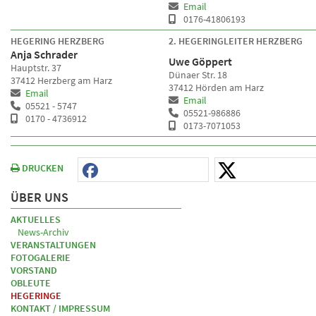
Email
0176-41806193
HEGERING HERZBERG
2. HEGERINGLEITER HERZBERG
Anja Schrader
Uwe Göppert
Hauptstr. 37
Dünaer Str. 18
37412 Herzberg am Harz
37412 Hörden am Harz
Email
Email
05521 - 5747
05521-986886
0170 - 4736912
0173-7071053
DRUCKEN
ÜBER UNS
AKTUELLES
News-Archiv
VERANSTALTUNGEN
FOTOGALERIE
VORSTAND
OBLEUTE
HEGERINGE
KONTAKT / IMPRESSUM