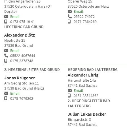
In den Angerhöfen 26
Oberer Weg 15
37520 Osterode am Harz (OT
37520 Osterode am Harz
Dorste)
Email
Email
05522-74972
0173-975 19 41
0171-7364269
HEGERING BAD GRUND
Alexander Blötz
Neuhütte 25
37539 Bad Grund
Email
05522-4067644
0175-2378748
2. HEGERINGLEITER BAD GRUND
HEGERING BAD LAUTERBERG
Alexander Ehrig
Jonas Krügener
Hinterstraße 14a
Am Georg Stollen 11
37441 Bad Sachsa
37539 Bad Grund (Harz)
Email
Email
0151 23544362
0175-7679262
2. HEGERINGLEITER BAD
LAUTERBERG
Julian Lukas Becker
Bismarckstr. 3
37441 Bad Sachsa