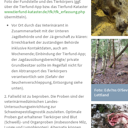
Foto der Fundstelle und des Tierkörpers (ggf.
über die Tierfund-App bzw. das Tierfund-Kataster
www.tierfund-kataster.de/tfk/tfk_erfassung.php
übermitteln).
Vor Ort durch das Veterinäramt in
Zusammenarbeit mit der Unteren
Jagdbehörde und der Jä-gerschaft zu klären:
Erreichbarkeit der zuständigen Behörde
inklusive Kontaktdaten, auch am
Wochenende; Einbindung der Tierfund-App;
der Jagdausübungsberechtigte/ private
Grundbesitzer sollte im Regelfall nicht für
den Abtransport des Tierkörpers
verantwortlich sein (Gefahr der
Seuchenverschleppung, Entsorgung siehe
unten).
Foto: Edv?ns O?šev
Lettland
2. Fallwild ist zu beproben. Die Proben sind der
veterinärmedizinischen Landes-
Untersuchungseinrichtung zur
Schweinepestdiagnostik zuzuleiten. Optimale
Proben gut erhaltener Tierkörper sind Blut
(Schweiß)- und Organproben (insbesondere Milz,
Lunge und Lymphknoten). Alternativ können