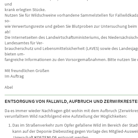
und
krank erlegten Stücke.
Nutzen Sie für Wildschweine vorhandene Sammelstellen für Fallwildkada
so-
wie Verwertungsreste und geben Sie Blutproben zur Untersuchung beim
ab!
Die Internetseiten des Landwirtschaftsministeriums, des Niedersächsisc
Landesamtes für Ver-
braucherschutz und Lebensmittelsicherheit (LAVES) sowie des Landesja
bieten um-
fangreiche Informationen zu den Vorsorgemaßnahmen. Bitte nutzen Sie 
Mit freundlichen Grüßen
Im Auftrag
Abel
ENTSORGUNG VON FALLWILD, AUFBRUCH UND ZERWIRKREST
Da es immer wieder Nachfragen gibt wohin mit dem Aufbruch (Zerwirkres
verunfalltem Wild nachfolgend eine Aufstellung der Möglichkeiten:
Das im Straßenverkehr zum Opfer gefallene Wild im Bereich der Stadt
kann auf der Deponie Diebesstieg gegen Vorlage des Mitglied-Auswei
Jägerschaft
KOSTENLOS
entsorgt werden.