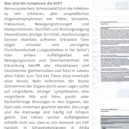
Was sind die Symptome der ASP?
Bei europäischem Schwarzwild führt die Infektion
zu sehr schweren, aber unspezifischen
Allgemeinsymptomen wie Fieber, Schwäche,
Fressunlust, Bewegungsstörungen und
Atemproblemen. Durchfall und Blutungsneigung
(Nasenbluten, blutiger Durchfall, Hautblutungen)
können ebenfalls auftreten. Erkrankte Tiere
zeigen mitunter eine verringerte
Fluchtbereitschaft („Liegenbleiben in der Suhle“)
oder andere Auffälligkeiten wie
Bewegungsunlust und Desorientiertheit. Die
Erkrankung betrifft alle Altersklassen und
Geschlechter gleichermaßen und führt in nahezu
allen Fällen zum Tod des Tieres etwa innerhalb
einer Woche. Beim Aufbrechen der Stücke
(Entnehmen der Organe durch einen Jäger) sollte
auf vergrößerte, „blutige“ Lymphknoten, eine
vergrößerte Milz und feine, punkt- oder
flächenförmige Blutungen in den Organen, der
Haut oder Unterhaut geachtet werden. Die Lunge
und die Atemwege sind häufig mit Schaum
gefüllt. Das Fehlen solcher Auffälligkeiten
schließt nicht aus, dass es sich dennoch um ASP
handelt. In Schweinebeständen in Afrika