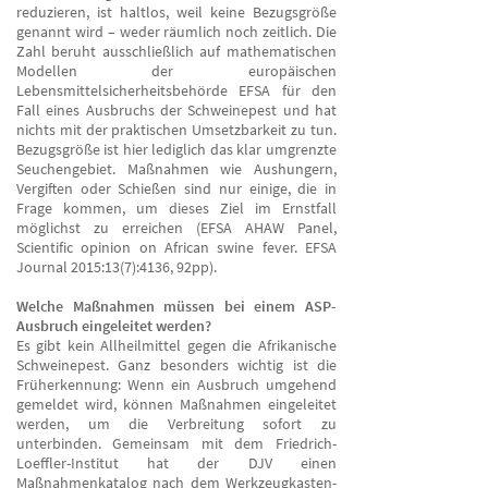
reduzieren, ist haltlos, weil keine Bezugsgröße
genannt wird – weder räumlich noch zeitlich. Die
Zahl beruht ausschließlich auf mathematischen
Modellen der europäischen
Lebensmittelsicherheitsbehörde EFSA für den
Fall eines Ausbruchs der Schweinepest und hat
nichts mit der praktischen Umsetzbarkeit zu tun.
Bezugsgröße ist hier lediglich das klar umgrenzte
Seuchengebiet. Maßnahmen wie Aushungern,
Vergiften oder Schießen sind nur einige, die in
Frage kommen, um dieses Ziel im Ernstfall
möglichst zu erreichen (EFSA AHAW Panel,
Scientific opinion on African swine fever. EFSA
Journal 2015:13(7):4136, 92pp).
Welche Maßnahmen müssen bei einem ASP-
Ausbruch eingeleitet werden?
Es gibt kein Allheilmittel gegen die Afrikanische
Schweinepest. Ganz besonders wichtig ist die
Früherkennung: Wenn ein Ausbruch umgehend
gemeldet wird, können Maßnahmen eingeleitet
werden, um die Verbreitung sofort zu
unterbinden. Gemeinsam mit dem Friedrich-
Loeffler-Institut hat der DJV einen
Maßnahmenkatalog nach dem Werkzeugkasten-