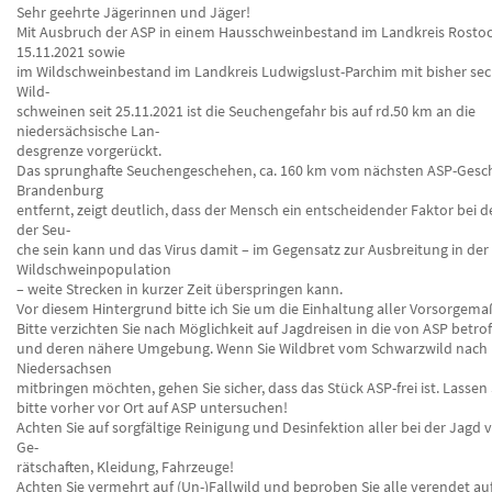
Sehr geehrte Jägerinnen und Jäger!
Mit Ausbruch der ASP in einem Hausschweinbestand im Landkreis Rosto
15.11.2021 sowie
im Wildschweinbestand im Landkreis Ludwigslust-Parchim mit bisher sech
Wild-
schweinen seit 25.11.2021 ist die Seuchengefahr bis auf rd.50 km an die
niedersächsische Lan-
desgrenze vorgerückt.
Das sprunghafte Seuchengeschehen, ca. 160 km vom nächsten ASP-Gesc
Brandenburg
entfernt, zeigt deutlich, dass der Mensch ein entscheidender Faktor bei d
der Seu-
che sein kann und das Virus damit – im Gegensatz zur Ausbreitung in der
Wildschweinpopulation
– weite Strecken in kurzer Zeit überspringen kann.
Vor diesem Hintergrund bitte ich Sie um die Einhaltung aller Vorsorge
Bitte verzichten Sie nach Möglichkeit auf Jagdreisen in die von ASP betro
und deren nähere Umgebung. Wenn Sie Wildbret vom Schwarzwild nach
Niedersachsen
mitbringen möchten, gehen Sie sicher, dass das Stück ASP-frei ist. Lassen 
bitte vorher vor Ort auf ASP untersuchen!
Achten Sie auf sorgfältige Reinigung und Desinfektion aller bei der Jagd
Ge-
rätschaften, Kleidung, Fahrzeuge!
Achten Sie vermehrt auf (Un-)Fallwild und beproben Sie alle verendet a