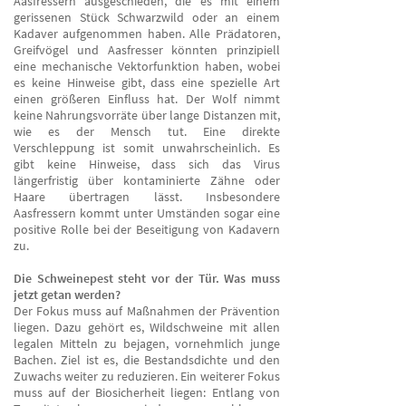
Aasfressern ausgeschieden, die es mit einem
gerissenen Stück Schwarzwild oder an einem
Kadaver aufgenommen haben. Alle Prädatoren,
Greifvögel und Aasfresser könnten prinzipiell
eine mechanische Vektorfunktion haben, wobei
es keine Hinweise gibt, dass eine spezielle Art
einen größeren Einfluss hat. Der Wolf nimmt
keine Nahrungsvorräte über lange Distanzen mit,
wie es der Mensch tut. Eine direkte
Verschleppung ist somit unwahrscheinlich. Es
gibt keine Hinweise, dass sich das Virus
längerfristig über kontaminierte Zähne oder
Haare übertragen lässt. Insbesondere
Aasfressern kommt unter Umständen sogar eine
positive Rolle bei der Beseitigung von Kadavern
zu.
Die Schweinepest steht vor der Tür. Was muss
jetzt getan werden?
Der Fokus muss auf Maßnahmen der Prävention
liegen. Dazu gehört es, Wildschweine mit allen
legalen Mitteln zu bejagen, vornehmlich junge
Bachen. Ziel ist es, die Bestandsdichte und den
Zuwachs weiter zu reduzieren. Ein weiterer Fokus
muss auf der Biosicherheit liegen: Entlang von