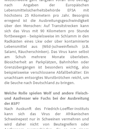
nach Angaben der Europäischen
Lebensmittelsicherheitsbehörde EFSA mit
höchstens 25 Kilometern pro Jahr. Besorgnis
erregend ist die Ausbreitungsgeschwindigkeit
über den Menschen: Auf Transitstrecken kann
sich das Virus mit 90 Kilometern pro Stunde
fortbewegen - beispielsweise im Schlamm in den
Radkästen eines Lkw oder über kontaminierte
Lebensmittel aus (Wild-)schweinfleisch (z.B.
Salami, Räucherschinken). Das Virus kann selbst
am Schuh mehrere Monate überleben.
Biosicherheit an Parkplätzen, Bahnhöfen oder
Grenzübergängen ist besonders wichtig, also
beispielsweise verschlossene Abfallbehälter: Ein
unachtsam entsorgtes Wurstbrötchen reicht, um
die Seuche nach Deutschland zu bringen.
Welche Rolle spielen Wolf und andere Fleisch-
und Aasfresser wie Fuchs bei der Ausbreitung
der ASP?
Nach Auskunft des Friedrich-Loeffler-Instituts
kann sich das Virus der Afrikanischen
Schweinepest nur in Schweinen vermehren und
wird daher nicht von Beutegreifern oder