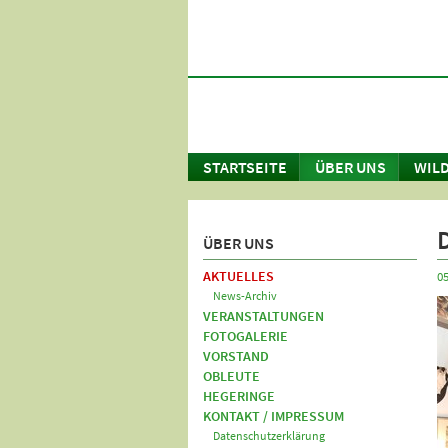
STARTSEITE
ÜBER UNS
WILD
ÜBER UNS
AKTUELLES
05
News-Archiv
VERANSTALTUNGEN
FOTOGALERIE
VORSTAND
OBLEUTE
HEGERINGE
KONTAKT / IMPRESSUM
Datenschutzerklärung