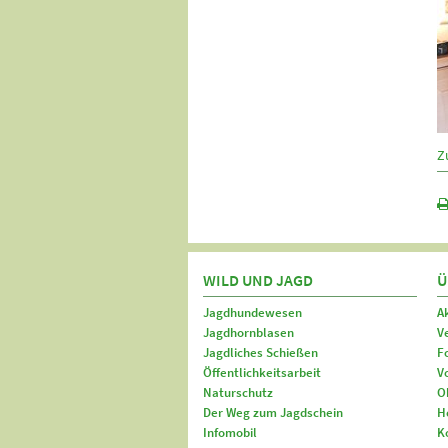
Z
WILD UND JAGD
Ü
Jagdhundewesen
A
Jagdhornblasen
V
Jagdliches Schießen
F
Öffentlichkeitsarbeit
V
Naturschutz
O
Der Weg zum Jagdschein
H
Infomobil
K