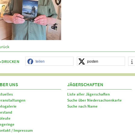
urück
DRUCKEN
teilen
posten
BER UNS
JÄGERSCHAFTEN
ktuelles
Liste aller Jägerschaften
eranstaltungen
Suche über Niedersachsenkarte
otogalerie
Suche nach Name
orstand
bleute
egeringe
ontakt / Impressum