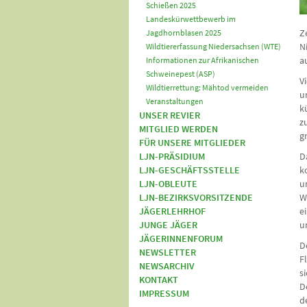
Schießen 2025
Landeskürwettbewerb im
Z
Jagdhornblasen 2025
N
Wildtiererfassung Niedersachsen (WTE)
a
Informationen zur Afrikanischen
Schweinepest (ASP)
V
Wildtierrettung: Mähtod vermeiden
u
Veranstaltungen
k
UNSER REVIER
z
MITGLIED WERDEN
g
FÜR UNSERE MITGLIEDER
LJN-PRÄSIDIUM
D
LJN-GESCHÄFTSSTELLE
k
LJN-OBLEUTE
u
LJN-BEZIRKSVORSITZENDE
W
JÄGERLEHRHOF
e
JUNGE JÄGER
u
JÄGERINNENFORUM
D
NEWSLETTER
F
NEWSARCHIV
s
KONTAKT
D
IMPRESSUM
d