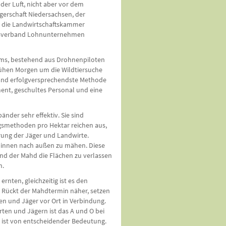
der Luft, nicht aber vor dem
erschaft Niedersachsen, der
, die Landwirtschaftskammer
esverband Lohnunternehmen
eams, bestehend aus Drohnenpiloten
rühen Morgen um die Wildtiersuche
tand erfolgversprechendste Methode
ment, geschultes Personal und eine
änder sehr effektiv. Sie sind
gsmethoden pro Hektar reichen aus,
rung der Jäger und Landwirte.
 innen nach außen zu mähen. Diese
nd der Mahd die Flächen zu verlassen
n.
rnten, gleichzeitig ist es den
. Rückt der Mahdtermin näher, setzen
en und Jäger vor Ort in Verbindung.
en und Jägern ist das A und O bei
e ist von entscheidender Bedeutung.