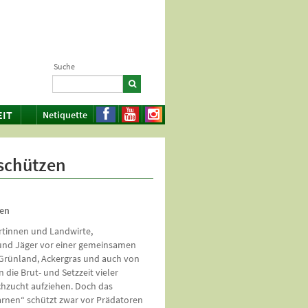
Suche
EIT
Netiquette
 schützen
den
rtinnen und Landwirte,
nd Jäger vor einer gemeinsamen
Grünland, Ackergras und auch von
 die Brut- und Setzzeit vieler
achzucht aufziehen. Doch das
rnen“ schützt zwar vor Prädatoren