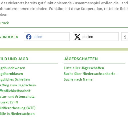
n das vielerorts bereits gut funktionierende Zusammenspiel wollen die Land
ohnunternehmen einbinden. Funktioniert diese Kooperation, rettet sie Rehk
eben.
urück
DRUCKEN
teilen
posten
ILD UND JAGD
JÄGERSCHAFTEN
agdhundewesen
Liste aller Jägerschaften
agdhornblasen
Suche über Niedersachsenkarte
agdliches Schießen
Suche nach Name
hr Weg zum Jagdschein
ffentlichkeitsarbeit
atur- und Artenschutz
rojekt LVFN
ildtiererfassung (WTE)
ölfe in Niedersachsen