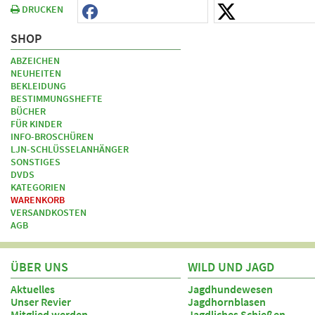
DRUCKEN
SHOP
ABZEICHEN
NEUHEITEN
BEKLEIDUNG
BESTIMMUNGSHEFTE
BÜCHER
FÜR KINDER
INFO-BROSCHÜREN
LJN-SCHLÜSSELANHÄNGER
SONSTIGES
DVDS
KATEGORIEN
WARENKORB
VERSANDKOSTEN
AGB
ÜBER UNS
WILD UND JAGD
Aktuelles
Jagdhundewesen
Unser Revier
Jagdhornblasen
Mitglied werden
Jagdliches Schießen