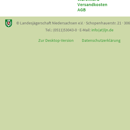
Versandkosten
AGB
© Landesjägerschaft Niedersachsen e.V. · Schopenhauerstr. 21 · 30
Tel.: (0511)53043-0 · E-Mail:
info(at)ljn.de
Zur Desktop-Version
Datenschutzerklärung