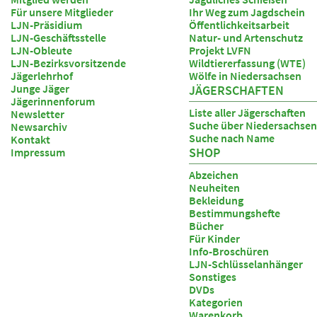
Für unsere Mitglieder
Ihr Weg zum Jagdschein
LJN-Präsidium
Öffentlichkeitsarbeit
LJN-Geschäftsstelle
Natur- und Artenschutz
LJN-Obleute
Projekt LVFN
LJN-Bezirksvorsitzende
Wildtiererfassung (WTE)
Jägerlehrhof
Wölfe in Niedersachsen
Junge Jäger
JÄGERSCHAFTEN
Jägerinnenforum
Liste aller Jägerschaften
Newsletter
Suche über Niedersachsen
Newsarchiv
Suche nach Name
Kontakt
SHOP
Impressum
Abzeichen
Neuheiten
Bekleidung
Bestimmungshefte
Bücher
Für Kinder
Info-Broschüren
LJN-Schlüsselanhänger
Sonstiges
DVDs
Kategorien
Warenkorb