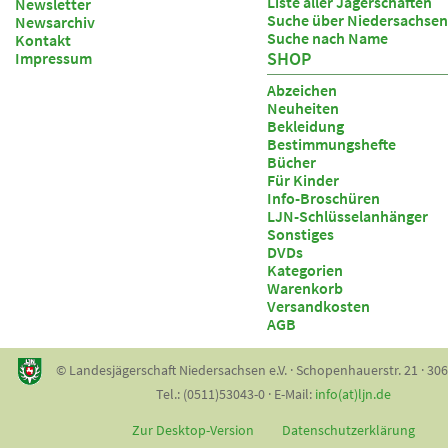
Liste aller Jägerschaften
Newsletter
Suche über Niedersachsen
Newsarchiv
Suche nach Name
Kontakt
SHOP
Impressum
Abzeichen
Neuheiten
Bekleidung
Bestimmungshefte
Bücher
Für Kinder
Info-Broschüren
LJN-Schlüsselanhänger
Sonstiges
DVDs
Kategorien
Warenkorb
Versandkosten
AGB
© Landesjägerschaft Niedersachsen e.V. · Schopenhauerstr. 21 · 30
Tel.: (0511)53043-0 · E-Mail:
info(at)ljn.de
Zur Desktop-Version
Datenschutzerklärung