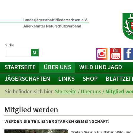
Suche
STARTSEITE
ÜBER UNS
WILD UND JAGD
JÄGERSCHAFTEN
LINKS
SHOP
BLATTZEI
Sie befinden sich hier:
Startseite
/
Über uns
/
Mitglied we
Mitglied werden
WERDEN SIE TEIL EINER STARKEN GEMEINSCHAFT!
Treten Sie ein für Natur, Wild und