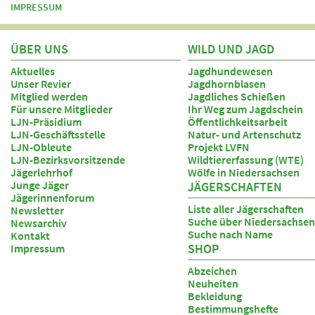
IMPRESSUM
ÜBER UNS
WILD UND JAGD
Aktuelles
Jagdhundewesen
Unser Revier
Jagdhornblasen
Mitglied werden
Jagdliches Schießen
Für unsere Mitglieder
Ihr Weg zum Jagdschein
LJN-Präsidium
Öffentlichkeitsarbeit
LJN-Geschäftsstelle
Natur- und Artenschutz
LJN-Obleute
Projekt LVFN
LJN-Bezirksvorsitzende
Wildtiererfassung (WTE)
Jägerlehrhof
Wölfe in Niedersachsen
Junge Jäger
JÄGERSCHAFTEN
Jägerinnenforum
Liste aller Jägerschaften
Newsletter
Suche über Niedersachsen
Newsarchiv
Suche nach Name
Kontakt
SHOP
Impressum
Abzeichen
Neuheiten
Bekleidung
Bestimmungshefte