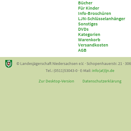
Bücher
Für Kinder
Info-Broschüren
LJN-Schlüsselanhänger
Sonstiges
DVDs
Kategorien
Warenkorb
Versandkosten
AGB
© Landesjägerschaft Niedersachsen e.V. · Schopenhauerstr. 21 · 30
Tel.: (0511)53043-0 · E-Mail:
info(at)ljn.de
Zur Desktop-Version
Datenschutzerklärung