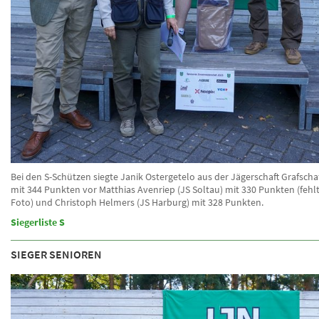
Bei den S-Schützen siegte Janik Ostergetelo aus der Jägerschaft Grafsch
mit 344 Punkten vor Matthias Avenriep (JS Soltau) mit 330 Punkten (fehl
Foto) und Christoph Helmers (JS Harburg) mit 328 Punkten.
Siegerliste S
SIEGER SENIOREN