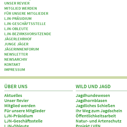
UNSER REVIER
MITGLIED WERDEN
FÜR UNSERE MITGLIEDER
LJN-PRÄSIDIUM
LJN-GESCHÄFTSSTELLE
LJN-OBLEUTE
LJN-BEZIRKSVORSITZENDE
JÄGERLEHRHOF
JUNGE JÄGER
JÄGERINNENFORUM
NEWSLETTER
NEWSARCHIV
KONTAKT
IMPRESSUM
ÜBER UNS
WILD UND JAGD
Aktuelles
Jagdhundewesen
Unser Revier
Jagdhornblasen
Mitglied werden
Jagdliches Schießen
Für unsere Mitglieder
Ihr Weg zum Jagdschein
LJN-Präsidium
Öffentlichkeitsarbeit
LJN-Geschäftsstelle
Natur- und Artenschutz
LJN-Obleute
Projekt LVFN