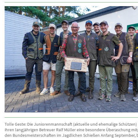
Tolle Geste: Die Juniorenmannschaft (aktuelle und ehemalige Schützen) 
ihren langjährigen Betreuer Ralf Müller eine besondere Überaschung mit
den Bundesmeisterschaften im Jagdlichen Schießen Anfang September, be