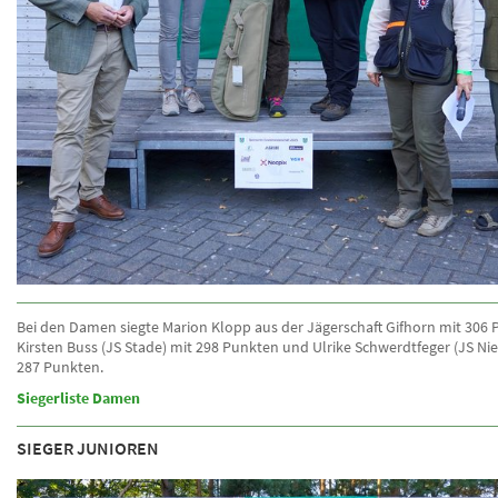
Bei den Damen siegte Marion Klopp aus der Jägerschaft Gifhorn mit 306 
Kirsten Buss (JS Stade) mit 298 Punkten und Ulrike Schwerdtfeger (JS Ni
287 Punkten.
Siegerliste Damen
SIEGER JUNIOREN