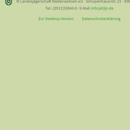
© Landesjägerschaft Niedersachsen e.V. · Schopenhauerstr. 21 · 30
Tel.: (0511)53043-0 · E-Mail:
info(at)ljn.de
Zur Desktop-Version
Datenschutzerklärung