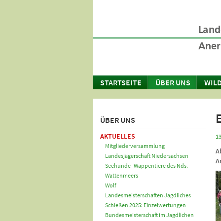
STARTSEITE
ÜBER UNS
WILD
ÜBER UNS
AKTUELLES
13
Mitgliederversammlung
A
Landesjägerschaft Niedersachsen
A
Seehunde- Wappentiere des Nds.
Wattenmeers
Wolf
Landesmeisterschaften Jagdliches
Schießen 2025: Einzelwertungen
Bundesmeisterschaft im Jagdlichen