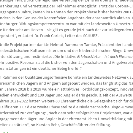
eteiligten ein. Durch die regionale Verteilung der Zentren über ganz Nieder
erankerung und Vernetzung der Teilnehmer ermöglicht. Trotz der Corona-E
ergangenen Jahre, kamen im Rahmen der Projektphase bisher bereits 200 Gr
indern in den Genuss der kostenfreien Angebote der ehrenamtlich aktiven 
üneburger Bildungs­kompetenzzentrum war mit der landesweiten Umsetzung 
ie Kinder sehr am Herzen – sie gilt es gerade jetzt nach der zurückliegenden
egeistert“, erläutert Dr. Frank Corleis, Leiter des SCHUBZ.
ür die Projektpartner dankte Helmut Dammann-Tamke, Präsident der Lande
iedersächsischen Kultusministerium und der Niedersächsischen Bingo-Umwel
nterstützung und resümierte: „Die Initiative
ErlebnisNatur – Ist doch Ehrens
ehr positive Resonanz auf die bisher von den Jägerschaften und Angelverei
eranstaltungen ist ein deutlicher Beleg hierfür.“
m Rahmen der Qualifizierungsoffensive konnte ein landesweites Netzwerk
hrenamtlichen Jägern und Anglern aufgebaut werden, das langfristig das Na
en Jahren 2018 bis 2019 wurde ein attraktives Fortbildungskonzept, innova
edien entwickelt und 100 Jäger und Angler darin geschult. Mit der Ausweitu
ahren 2021-2022 hatten weitere 80 Ehrenamtliche die Gelegenheit sich für 
ualifizieren. Für diese zweite Phase stellte die Niedersächsische Bingo-Umwe
ördermittel zur Verfügung: „Nach dem sehr erfolgreichen Projektstart, war e
ngagement der Jäger und Angler in der ehrenamtlichen Umweltbildung mi
eiter zu stärken“, so Karsten Behr, Geschäftsführer der Stiftung.