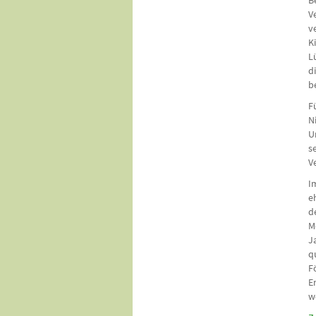
B
V
v
K
L
d
b
F
N
U
s
V
I
e
d
M
J
q
F
E
w