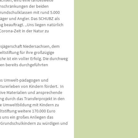
sachsen, wird eine landesweite
inschränkungen der beiden
undschul­klassen mit rund 5.000
Jäger und Angler. Das SCHUBZ als
beauftragt. „Uns liegen natürlich
 Corona-Zeit in der Natur zu
sjägerschaft Niedersachsen, dem
tstiftung für ihre großzügige
ache
ist ein voller Erfolg. Die durchweg
nen bereits durchgeführten
 aus Umwelt-pädagogen und
turerleben von Kindern fördert. In
tive Materialien und ansprechende
ng durch das Transferprojekt in den
die Umweltbildung mit Kindern zu
ltstiftung weitere 170.000 Euro
s uns ein großes Anliegen das
t Grundschulkindern zu würdigen und