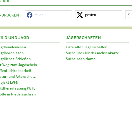
urück
DRUCKEN
teilen
posten
ILD UND JAGD
JÄGERSCHAFTEN
agdhundewesen
Liste aller Jägerschaften
agdhornblasen
Suche über Niedersachsenkarte
agdliches Schießen
Suche nach Name
hr Weg zum Jagdschein
ffentlichkeitsarbeit
atur- und Artenschutz
rojekt LVFN
ildtiererfassung (WTE)
ölfe in Niedersachsen