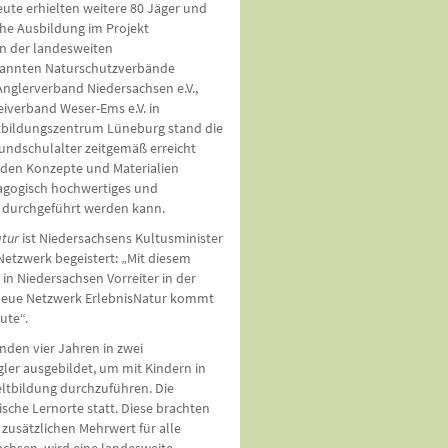
ute erhielten weitere 80 Jäger und
che Ausbildung im Projekt
 In der landesweiten
erkannten Naturschutzverbände
Anglerverband Niedersachsen e.V.,
iverband Weser-Ems e.V. in
bildungszentrum Lüneburg stand die
rundschulalter zeitgemäß erreicht
den Konzepte und Materialien
dagogisch hochwertiges und
 durchgeführt werden kann.
atur
ist Niedersachsens Kultusminister
etzwerk begeistert: „Mit diesem
in Niedersachsen Vorreiter in der
neue Netzwerk ErlebnisNatur kommt
ute“.
nden vier Jahren in zwei
ler ausgebildet, um mit Kindern in
tbildung durchzuführen. Die
che Lernorte statt. Diese brachten
zusätzlichen Mehrwert für alle