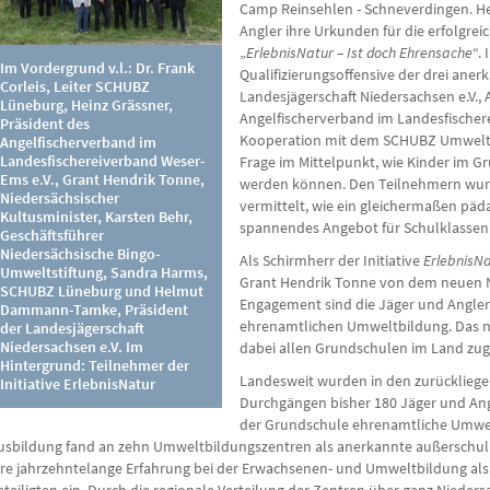
Camp Reinsehlen - Schneverdingen. He
Angler ihre Urkunden für die erfolgrei
„
ErlebnisNatur – Ist doch Ehrensache
“.
Im Vordergrund v.l.: Dr. Frank
Qualifizierungsoffensive der drei an
Corleis, Leiter SCHUBZ
Landesjägerschaft Niedersachsen e.V., 
Lüneburg, Heinz Grässner,
Angelfischerverband im Landesfischere
Präsident des
Kooperation mit dem SCHUBZ Umwelt
Angelfischerverband im
Landesfischereiverband Weser-
Frage im Mittelpunkt, wie Kinder im G
Ems e.V., Grant Hendrik Tonne,
werden können. Den Teilnehmern wur
Niedersächsischer
vermittelt, wie ein gleichermaßen pä
Kultusminister, Karsten Behr,
spannendes Angebot für Schulklassen
Geschäftsführer
Niedersächsische Bingo-
Als Schirmherr der Initiative
ErlebnisN
Umweltstiftung, Sandra Harms,
Grant Hendrik Tonne von dem neuen N
SCHUBZ Lüneburg und Helmut
Engagement sind die Jäger und Angler 
Dammann-Tamke, Präsident
ehrenamtlichen Umweltbildung. Das 
der Landesjägerschaft
Niedersachsen e.V. Im
dabei allen Grundschulen im Land zug
Hintergrund: Teilnehmer der
Landesweit wurden in den zurückliege
Initiative ErlebnisNatur
Durchgängen bisher 180 Jäger und Ang
der Grundschule ehrenamtliche Umwel
usbildung fand an zehn Umweltbildungszentren als anerkannte außerschulis
hre jahrzehntelange Erfahrung bei der Erwachsenen- und Umweltbildung als 