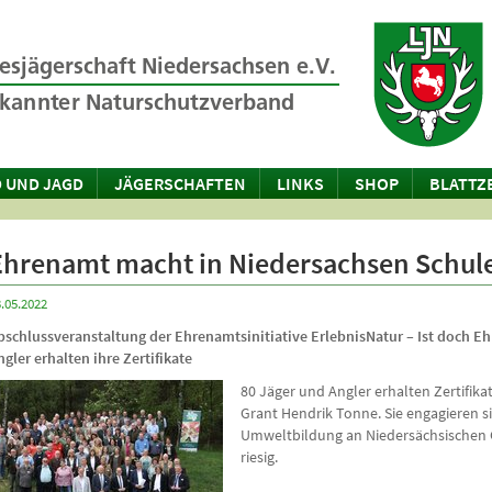
 UND JAGD
JÄGERSCHAFTEN
LINKS
SHOP
BLATTZ
Ehrenamt macht in Niedersachsen Schul
.05.2022
bschlussveranstaltung der Ehrenamtsinitiative ErlebnisNatur – Ist doch Eh
ngler erhalten ihre Zertifikate
80 Jäger und Angler erhalten Zertifik
Grant Hendrik Tonne. Sie engagieren s
Umweltbildung an Niedersächsischen G
riesig.