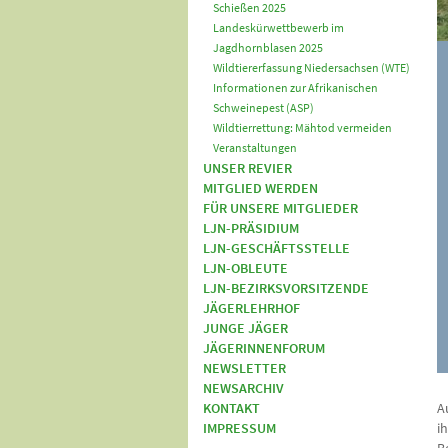
Schießen 2025
Landeskürwettbewerb im
Jagdhornblasen 2025
Wildtiererfassung Niedersachsen (WTE)
Informationen zur Afrikanischen
Schweinepest (ASP)
Wildtierrettung: Mähtod vermeiden
Veranstaltungen
UNSER REVIER
MITGLIED WERDEN
FÜR UNSERE MITGLIEDER
LJN-PRÄSIDIUM
LJN-GESCHÄFTSSTELLE
LJN-OBLEUTE
LJN-BEZIRKSVORSITZENDE
JÄGERLEHRHOF
JUNGE JÄGER
JÄGERINNENFORUM
NEWSLETTER
NEWSARCHIV
KONTAKT
A
IMPRESSUM
i