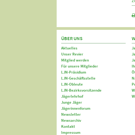
Z
ÜBER UNS
W
Aktuelles
J
Unser Revier
J
Mitglied werden
J
Für unsere Mitglieder
I
LJN-Präsidium
Ö
LJN-Geschäftsstelle
N
LJN-Obleute
P
LJN-Bezirksvorsitzende
W
Jägerlehrhof
W
Junge Jäger
Jägerinnenforum
Newsletter
Newsarchiv
Kontakt
Impressum