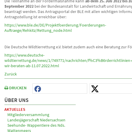
Die Teilnahme an der Fördermaßnahme kann
ab dem 25. Juli 2022 bis z
September 2022
bei der Bundesanstalt für Landwirtschaft und Ernährung
beantragt werden. Das Antragsportal der BLE mit allen wichtigen Inform
Antragsstellung ist erreichbar über:
https://www.ble.de/DE/Projektfoerderung/Foerderungen-
Auftraege/Rehkitz/Rettung_node.html
Die Deutsche Wildtierrettung e.V. bietet zudem auch eine Beratung zur F
https://www.deutsche-
wildtierrettung.de/news/1/749771/nachrichten/f%C3%B6rderrichtlinien
wir-beraten-ab-11.07.2022.html
Zurück
DRUCKEN
ÜBER UNS
AKTUELLES
Mitgliederversammlung
Landesjägerschaft Niedersachsen
Seehunde- Wappentiere des Nds.
Wattenmeers