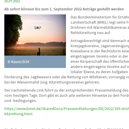
25.07.2022
Ab sofort können bis zum 1. September 2022 Anträge gestellt werden
Das Bundesministerium für Ernäh
Landwirtschaft (BMEL) legt seine
Drohnen mit Wärmebildkameras 
Rehkitzrettung neu auf.
Antragsberechtigt sind demnach 
Kreisjagdvereine, Jägervereinigun
Kreisebene in der Rechtsform eine
eingetragenen Vereins oder in de
einer Körperschaft des öffentlich
© Kauer/DJV
andere eingetragene Vereine auf r
lokaler Ebene, zu deren Aufgaben 
Förderung des Jagdwesens oder die Rettung von Wildtieren, vorrangig v
bei der Wiesenmahd (sog. Kitzrettungsvereine) gehören.
Der nachstehende Link führt zu der entsprechenden Pressemeldung des
vom heutigen Tage. Dort gibt es auch alle weiteren Hinweise zu den För
und -bedingungen.
https://www.bmel.de/SharedDocs/Pressemitteilungen/DE/2022/105-dro
kitzrettung.html