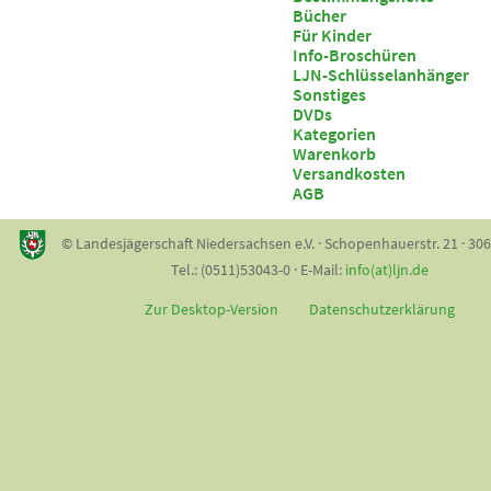
Bücher
Für Kinder
Info-Broschüren
LJN-Schlüsselanhänger
Sonstiges
DVDs
Kategorien
Warenkorb
Versandkosten
AGB
© Landesjägerschaft Niedersachsen e.V. · Schopenhauerstr. 21 · 30
Tel.: (0511)53043-0 · E-Mail:
info(at)ljn.de
Zur Desktop-Version
Datenschutzerklärung