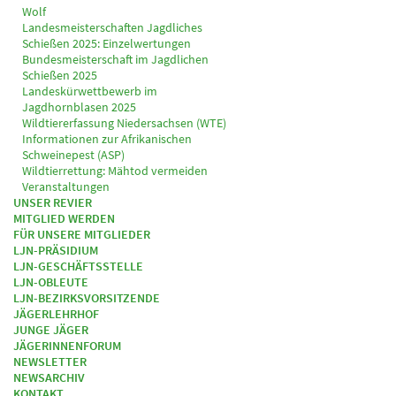
Wolf
Landesmeisterschaften Jagdliches
Schießen 2025: Einzelwertungen
Bundesmeisterschaft im Jagdlichen
Schießen 2025
Landeskürwettbewerb im
Jagdhornblasen 2025
Wildtiererfassung Niedersachsen (WTE)
Informationen zur Afrikanischen
Schweinepest (ASP)
Wildtierrettung: Mähtod vermeiden
Veranstaltungen
UNSER REVIER
MITGLIED WERDEN
FÜR UNSERE MITGLIEDER
LJN-PRÄSIDIUM
LJN-GESCHÄFTSSTELLE
LJN-OBLEUTE
LJN-BEZIRKSVORSITZENDE
JÄGERLEHRHOF
JUNGE JÄGER
JÄGERINNENFORUM
NEWSLETTER
NEWSARCHIV
KONTAKT