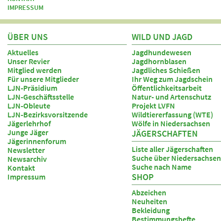
IMPRESSUM
ÜBER UNS
WILD UND JAGD
Aktuelles
Jagdhundewesen
Unser Revier
Jagdhornblasen
Mitglied werden
Jagdliches Schießen
Für unsere Mitglieder
Ihr Weg zum Jagdschein
LJN-Präsidium
Öffentlichkeitsarbeit
LJN-Geschäftsstelle
Natur- und Artenschutz
LJN-Obleute
Projekt LVFN
LJN-Bezirksvorsitzende
Wildtiererfassung (WTE)
Jägerlehrhof
Wölfe in Niedersachsen
Junge Jäger
JÄGERSCHAFTEN
Jägerinnenforum
Liste aller Jägerschaften
Newsletter
Suche über Niedersachsen
Newsarchiv
Suche nach Name
Kontakt
SHOP
Impressum
Abzeichen
Neuheiten
Bekleidung
Bestimmungshefte