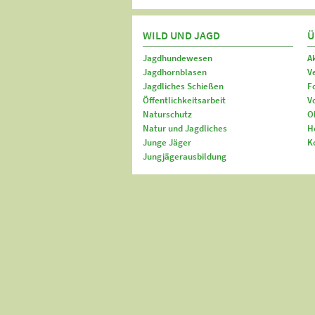
WILD UND JAGD
Ü
Jagdhundewesen
A
Jagdhornblasen
V
Jagdliches Schießen
F
Öffentlichkeitsarbeit
V
Naturschutz
O
Natur und Jagdliches
H
Junge Jäger
K
Jungjägerausbildung