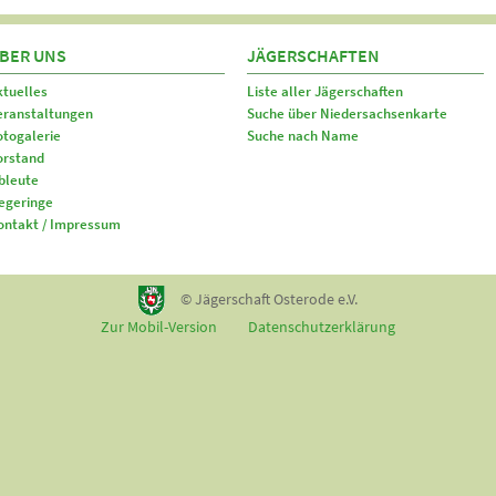
BER UNS
JÄGERSCHAFTEN
ktuelles
Liste aller Jägerschaften
eranstaltungen
Suche über Niedersachsenkarte
otogalerie
Suche nach Name
orstand
bleute
egeringe
ontakt / Impressum
© Jägerschaft Osterode e.V.
Zur Mobil-Version
Datenschutzerklärung