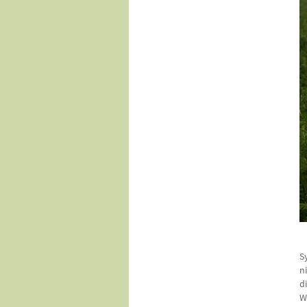
S
n
d
W