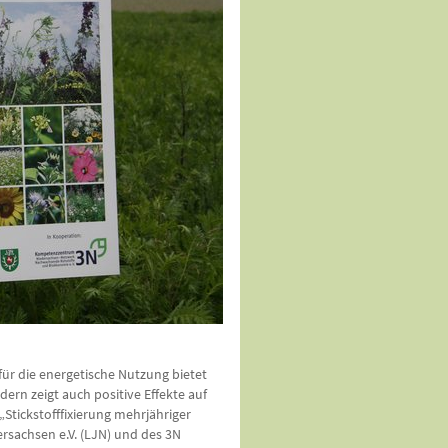
für die energetische Nutzung bietet
ern zeigt auch positive Effekte auf
tickstofffixierung mehrjähriger
rsachsen e.V. (LJN) und des 3N