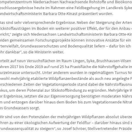
ompetenzzentrum Niedersachsen Nachwachsende Rohstoffe und Bioökonomie
bschlussergebnisse heute im Rahmen eine Feldbegehung im Landkreis Syke,
andwirtschaftsministerin Barbara Otte-Kinast präsentiert wurden.
Das sind sehr vielversprechende Ergebnisse. Neben der Steigerung der Artenv
tickstoffausträgen im Boden ein weiterer positiver Effekt, der für den Anb
pricht,“ zeigte sich Niedersachsen Landwirtschaftsministerin Barbara Otte-Ki
eiden gemeinsamen Forschungsprojekte können innovative Ansätze für e
rtenvielfalt, Grundwasserschutzes und Bodenqualität liefern – dafür bin ic
ehr dankbar“, so die Ministerin weiter.
erteilt auf neun Versuchsflächen im Raum Lingen, Syke, Bruchhausen-Vilsen
ahren 2017 bis Ende 2019 auf rund 25 ha Praxisfläche die Nährstoffgehalte i
urzelmasse untersucht. Unter anderem wurden in regelmäßigem Turnus Nm
owohl mehrjährig etablierte Wildpflanzenbestände als auch neu angelegte
erschiedenen Zeiten der Vegetationsperiode stand dabei die Nährstoffausnu
okus, um deren Potenzial zur Stickstoffbindung zu ergründen. Mehrjährige W
er Ergebnisse, setzten die zur Eigenversorgung benötigten moderaten Nähr
m und entzogen darüber hinaus dem Boden bis zum Vegetationsende Nitrat, 
es Grundwassers sorgt.
Wir sind von den Potenzialen der mehrjährigen Wildpflanzen absolut überzeug
ühren zu einer ökologischen Aufwertung der Feldflur – darüber hinaus sind si
rundwasserqualität zu steigern“, so Josef Schröer, Stellvertretender Präsid