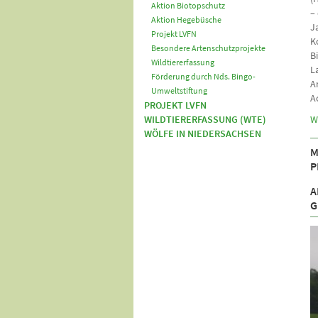
Aktion Biotopschutz
–
Aktion Hegebüsche
J
Projekt LVFN
K
Besondere Artenschutzprojekte
B
Wildtiererfassung
L
Förderung durch Nds. Bingo-
A
Umweltstiftung
A
PROJEKT LVFN
WILDTIERERFASSUNG (WTE)
W
WÖLFE IN NIEDERSACHSEN
M
P
A
R