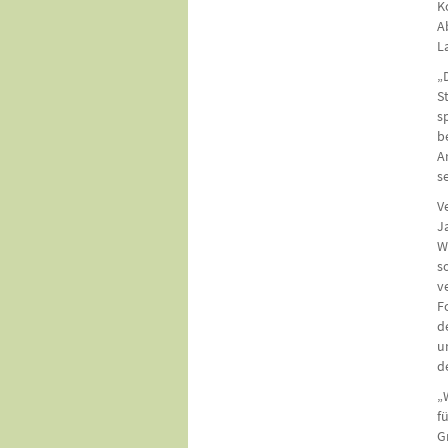
K
A
L
„
S
s
b
A
s
V
J
W
s
v
F
d
u
d
„
f
G