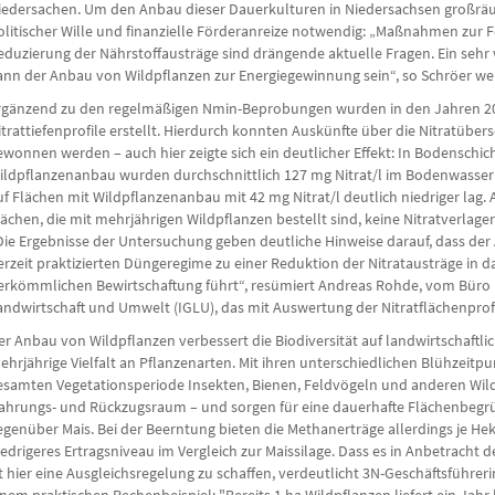
iedersachen. Um den Anbau dieser Dauerkulturen in Niedersachsen großräum
olitischer Wille und finanzielle Förderanreize notwendig: „Maßnahmen zur F
eduzierung der Nährstoffausträge sind drängende aktuelle Fragen. Ein sehr
ann der Anbau von Wildpflanzen zur Energiegewinnung sein“, so Schröer we
rgänzend zu den regelmäßigen Nmin-Beprobungen wurden in den Jahren 
itrattiefenprofile erstellt. Hierdurch konnten Auskünfte über die Nitratübe
ewonnen werden – auch hier zeigte sich ein deutlicher Effekt: In Bodenschic
ildpflanzenanbau wurden durchschnittlich 127 mg Nitrat/l im Bodenwasse
uf Flächen mit Wildpflanzenanbau mit 42 mg Nitrat/l deutlich niedriger lag. A
lächen, die mit mehrjährigen Wildpflanzen bestellt sind, keine Nitratverlager
Die Ergebnisse der Untersuchung geben deutliche Hinweise darauf, dass de
erzeit praktizierten Düngeregime zu einer Reduktion der Nitratausträge in
erkömmlichen Bewirtschaftung führt“, resümiert Andreas Rohde, vom Büro 
andwirtschaft und Umwelt (IGLU), das mit Auswertung der Nitratflächenprofi
er Anbau von Wildpflanzen verbessert die Biodiversität auf landwirtschaftli
ehrjährige Vielfalt an Pflanzenarten. Mit ihren unterschiedlichen Blühzeitpu
esamten Vegetationsperiode Insekten, Bienen, Feldvögeln und anderen Wild
ahrungs- und Rückzugsraum – und sorgen für eine dauerhafte Flächenbegrün
egenüber Mais. Bei der Beerntung bieten die Methanerträge allerdings je Hek
iedrigeres Ertragsniveau im Vergleich zur Maissilage. Dass es in Anbetracht
st hier eine Ausgleichsregelung zu schaffen, verdeutlicht 3N-Geschäftsführe