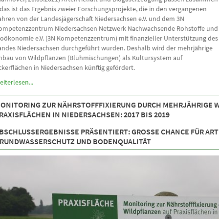
 das ist das Ergebnis zweier Forschungsprojekte, die in den vergangenen
ahren von der Landesjägerschaft Niedersachsen e.V. und dem 3N
ompetenzzentrum Niedersachsen Netzwerk Nachwachsende Rohstoffe und
ioökonomie e.V. (3N Kompetenzzentrum) mit finanzieller Unterstützung des
andes Niedersachsen durchgeführt wurden. Deshalb wird der mehrjährige
nbau von Wildpflanzen (Blühmischungen) als Kultursystem auf
ckerflächen in Niedersachsen künftig gefördert.
eiterlesen...
ONITORING ZUR NÄHRSTOFFFIXIERUNG DURCH MEHRJÄHRIGE 
RAXISFLÄCHEN IN NIEDERSACHSEN: 2017 BIS 2019
BSCHLUSSERGEBNISSE PRÄSENTIERT: GROSSE CHANCE FÜR ARTEN
UNDWASSERSCHUTZ UND BODENQUALITÄT