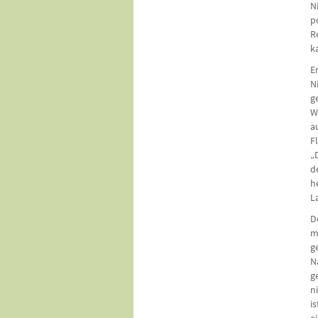
N
p
R
k
E
N
g
W
a
F
„
d
h
L
D
m
g
N
g
n
i