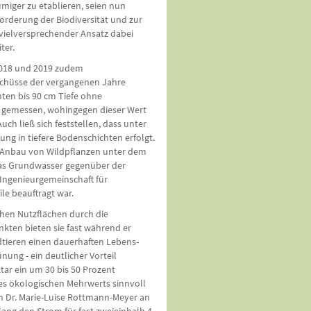
iger zu etablieren, seien nun
örderung der Biodiversität und zur
 vielversprechender Ansatz dabei
iter.
2018 und 2019 zudem
rschüsse der vergangenen Jahre
hten bis 90 cm Tiefe ohne
r gemessen, wohingegen dieser Wert
uch ließ sich feststellen, dass unter
ung in tiefere Bodenschichten erfolgt.
r Anbau von Wildpflanzen unter dem
 das Grundwasser gegenüber der
Ingenieurgemeinschaft für
le beauftragt war.
chen Nutzflächen durch die
nkten bieten sie fast während er
tieren einen dauerhaften Lebens-
ung - ein deutlicher Vorteil
tar ein um 30 bis 50 Prozent
 des ökologischen Mehrwerts sinnvoll
rin Dr. Marie-Luise Rottmann-Meyer an