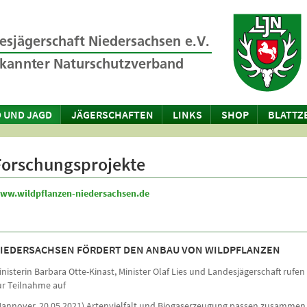
 UND JAGD
JÄGERSCHAFTEN
LINKS
SHOP
BLATTZ
Forschungsprojekte
ww.wildpflanzen-niedersachsen.de
IEDERSACHSEN FÖRDERT DEN ANBAU VON WILDPFLANZEN
inisterin Barbara Otte-Kinast, Minister Olaf Lies und Landesjägerschaft rufen
ur Teilnahme auf
Hannover, 20.05.2021) Artenvielfalt und Biogaserzeugung passen zusammen