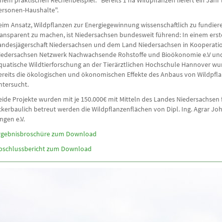
inem praktischen Rechenbeispiel: "Bereits 1 ha Wildpflanzen liefert ein Jahr 
ersonen-Haushalte".
eim Ansatz, Wildpflanzen zur Energiegewinnung wissenschaftlich zu fundie
ransparent zu machen, ist Niedersachsen bundesweit führend: In einem ers
andesjägerschaft Niedersachsen und dem Land Niedersachsen in Koopera
iedersachsen Netzwerk Nachwachsende Rohstoffe und Bioökonomie e.V und d
quatische Wildtierforschung an der Tierärztlichen Hochschule Hannover wu
ereits die ökologischen und ökonomischen Effekte des Anbaus von Wildpfl
ntersucht.
eide Projekte wurden mit je 150.000€ mit Mitteln des Landes Niedersachsen fi
ckerbaulich betreut werden die Wildpflanzenflächen von Dipl. Ing. Agrar 
ingen e.V.
rgebnisbroschüre zum Download
bschlussbericht zum Download