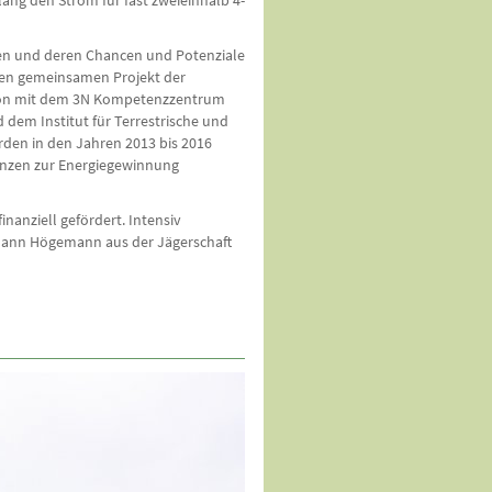
lang den Strom für fast zweieinhalb 4-
ren und deren Chancen und Potenziale
ten gemeinsamen Projekt der
tion mit dem 3N Kompetenzzentrum
em Institut für Terrestrische und
rden in den Jahren 2013 bis 2016
anzen zur Energiegewinnung
nanziell gefördert. Intensiv
Johann Högemann aus der Jägerschaft