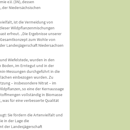
 e.V. (3N), dessen
 der Niedersächsischen
ielfalt, ist die Vermeidung von
au dieser Wildpflanzenmischungen
nast erfreut. „Die Ergebnisse unserer
in Gesamtkonzept zum Wohle von
h der Landesjägerschaft Niedersachsen
 und Wiefelstede, wurden in den
m Boden, im Erntegut und in der
in-Messungen durchgeführt in die
 Flächen einbezogen wurden. Zu
tzung – insbesondere Nitrat – im
ildpflanzen, so eine der Kernaussage
stoffmengen vollständig in Biomasse
was für eine verbesserte Qualität
t: Sie fördern die Artenvielfalt und
e in der Lage die
ent der Landesjägerschaft