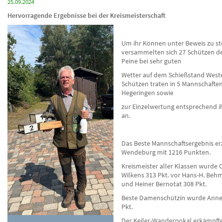
25.09.2024
Hervorragende Ergebnisse bei der Kreismeisterschaft
Um ihr Können unter Beweis zu st
versammelten sich 27 Schützen de
Peine bei sehr guten
Wetter auf dem Schießstand Weste
Schützen traten in 5 Mannschafte
Hegeringen sowie
zur Einzelwertung entsprechend i
an.
Das Beste Mannschaftsergebnis erz
Wendeburg mit 1216 Punkten.
Kreismeister aller Klassen wurde 
Wilkens 313 Pkt. vor Hans-H. Behm
und Heiner Bernotat 308 Pkt.
Beste Damenschützin wurde Annet
Pkt.
Der Keiler-Wanderpokal erkämpfte