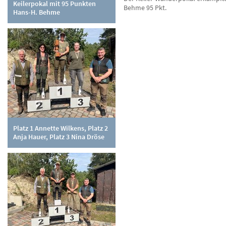
Keilerpokal mit 95 Punkten
Behme 95 Pkt.
Hans-H. Behme
Platz 1 Annette Wilkens, Platz 2
Anja Hauer, Platz 3 Nina Dröse