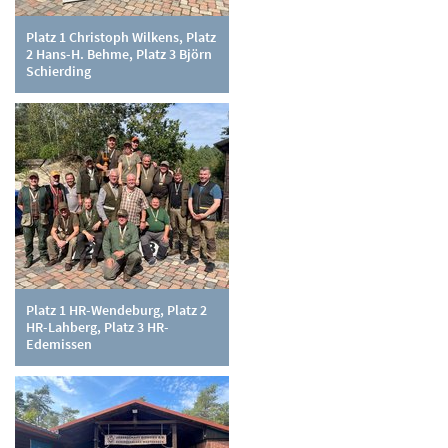
Platz 1 Christoph Wilkens, Platz
2 Hans-H. Behme, Platz 3 Björn
Schierding
Platz 1 HR-Wendeburg, Platz 2
HR-Lahberg, Platz 3 HR-
Edemissen