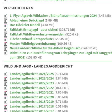
VERSCHIEDENES
1. Flyer Agravis Wildacker-/Blühpflanzenmischungen 2024
(4.43 MB)
Ablauf einer Drückjagd
(1.89 MB)
Das Höckeler Modell
(3.78 MB)
Faltblatt Erntejagd - aber sicher!
(393.71 kB)
Faltblatt Wildtierverluste vermeiden
(520.6 kB)
Flächenankauf Biotopschutz
(120.35 kB)
Muster-Wildfolgevereinbarung
(109.56 kB)
Neue Förderrichtlinie für die Aktion Hegebusch
(144.12 kB)
Richtlinien zur Durchführung von Lehrgängen zur Jagd mit Fangger
Juni 2001)
(153.85 kB)
WILD UND JAGD - LANDESJAGDBERICHT
Landesjagdbericht 2024/2025
(8.74 MB)
Landesjagdbericht 2023/2024
(9.84 MB)
Landesjagdbericht 2022/2023
(8.66 MB)
Landesjagdbericht 2021/2022
(10.42 MB)
Landesjagdbericht 2020/2021
(7.86 MB)
Landesjagdbericht 2019/2020
(6.88 MB)
Landesjagdbericht 2018/2019
(6.71 MB)
Landesjagdbericht 2017/2018
(6.51 MB)
Landesjagdbericht 2016/2017
(6.01 MB)