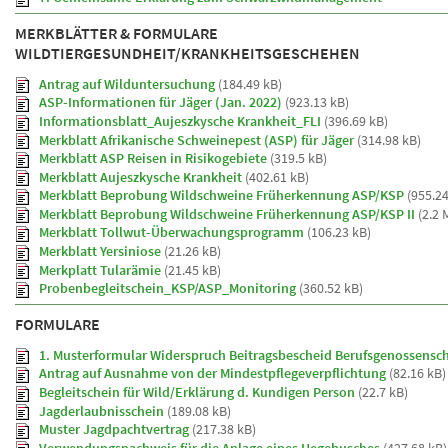
MERKBLÄTTER & FORMULARE
WILDTIERGESUNDHEIT/KRANKHEITSGESCHEHEN
Antrag auf Wilduntersuchung
(184.49 kB)
ASP-Informationen für Jäger (Jan. 2022)
(923.13 kB)
Informationsblatt_Aujeszkysche Krankheit_FLI
(396.69 kB)
Merkblatt Afrikanische Schweinepest (ASP) für Jäger
(314.98 kB)
Merkblatt ASP Reisen in Risikogebiete
(319.5 kB)
Merkblatt Aujeszkysche Krankheit
(402.61 kB)
Merkblatt Beprobung Wildschweine Früherkennung ASP/KSP
(955.24
Merkblatt Beprobung Wildschweine Früherkennung ASP/KSP II
(2.2 
Merkblatt Tollwut-Überwachungsprogramm
(106.23 kB)
Merkblatt Yersiniose
(21.26 kB)
Merkplatt Tularämie
(21.45 kB)
Probenbegleitschein_KSP/ASP_Monitoring
(360.52 kB)
FORMULARE
1. Musterformular Widerspruch Beitragsbescheid Berufsgenossensch
Antrag auf Ausnahme von der Mindestpflegeverpflichtung
(82.16 kB)
Begleitschein für Wild/Erklärung d. Kundigen Person
(22.7 kB)
Jagderlaubnisschein
(189.08 kB)
Muster Jagdpachtvertrag
(217.38 kB)
Verwendungsnachweis für die Anlage eines Hegebusches
(427.68 kB)