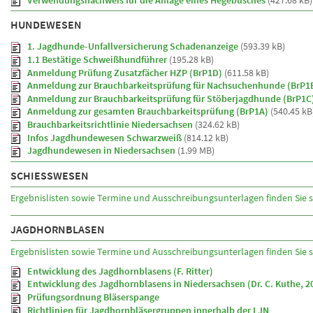
HUNDEWESEN
1. Jagdhunde-Unfallversicherung Schadenanzeige
(593.39 kB)
1.1 Bestätige Schweißhundführer
(195.28 kB)
Anmeldung Prüfung Zusatzfächer HZP (BrP1D)
(611.58 kB)
Anmeldung zur Brauchbarkeitsprüfung für Nachsuchenhunde (BrP1
Anmeldung zur Brauchbarkeitsprüfung für Stöberjagdhunde (BrP1C
Anmeldung zur gesamten Brauchbarkeitsprüfung (BrP1A)
(540.45 kB
Brauchbarkeitsrichtlinie Niedersachsen
(324.62 kB)
Infos Jagdhundewesen Schwarzweiß
(814.12 kB)
Jagdhundewesen in Niedersachsen
(1.99 MB)
SCHIESSWESEN
Ergebnislisten sowie Termine und Ausschreibungsunterlagen finden Sie st
JAGDHORNBLASEN
Ergebnislisten sowie Termine und Ausschreibungsunterlagen finden Sie st
Entwicklung des Jagdhornblasens (F. Ritter)
Entwicklung des Jagdhornblasens in Niedersachsen (Dr. C. Kuthe, 2
Prüfungsordnung Bläserspange
Richtlinien für Jagdhornbläsergruppen innerhalb der LJN