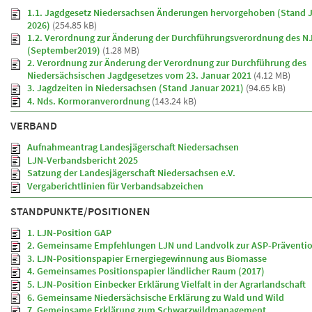
1.1. Jagdgesetz Niedersachsen Änderungen hervorgehoben (Stand 
2026)
(254.85 kB)
1.2. Verordnung zur Änderung der Durchführungsverordnung des 
(September2019)
(1.28 MB)
2. Verordnung zur Änderung der Verordnung zur Durchführung des
Niedersächsischen Jagdgesetzes vom 23. Januar 2021
(4.12 MB)
3. Jagdzeiten in Niedersachsen (Stand Januar 2021)
(94.65 kB)
4. Nds. Kormoranverordnung
(143.24 kB)
VERBAND
Aufnahmeantrag Landesjägerschaft Niedersachsen
LJN-Verbandsbericht 2025
Satzung der Landesjägerschaft Niedersachsen e.V.
Vergaberichtlinien für Verbandsabzeichen
STANDPUNKTE/POSITIONEN
1. LJN-Position GAP
2. Gemeinsame Empfehlungen LJN und Landvolk zur ASP-Präventi
3. LJN-Positionspapier Ernergiegewinnung aus Biomasse
4. Gemeinsames Positionspapier ländlicher Raum (2017)
5. LJN-Position Einbecker Erklärung Vielfalt in der Agrarlandschaft
6. Gemeinsame Niedersächsische Erklärung zu Wald und Wild
7. Gemeinsame Erklärung zum Schwarzwildmanagement