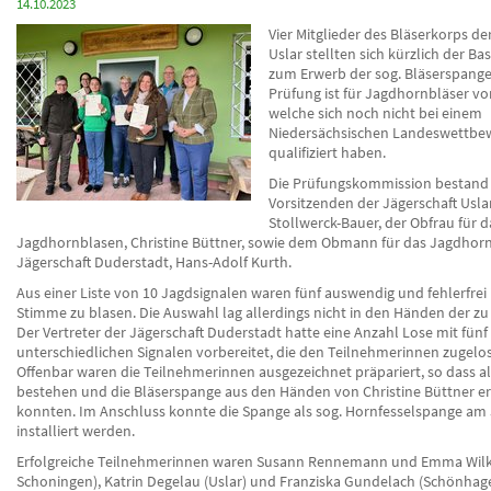
14.10.2023
Vier Mitglieder des Bläserkorps de
Uslar stellten sich kürzlich der Ba
zum Erwerb der sog. Bläserspange
Prüfung ist für Jagdhornbläser v
welche sich noch nicht bei einem
Niedersächsischen Landeswettbe
qualifiziert haben.
Die Prüfungskommission bestand 
Vorsitzenden der Jägerschaft Usla
Stollwerck-Bauer, der Obfrau für d
Jagdhornblasen, Christine Büttner, sowie dem Obmann für das Jagdhor
Jägerschaft Duderstadt, Hans-Adolf Kurth.
Aus einer Liste von 10 Jagdsignalen waren fünf auswendig und fehlerfrei 
Stimme zu blasen. Die Auswahl lag allerdings nicht in den Händen der zu
Der Vertreter der Jägerschaft Duderstadt hatte eine Anzahl Lose mit fünf
unterschiedlichen Signalen vorbereitet, die den Teilnehmerinnen zugelo
Offenbar waren die Teilnehmerinnen ausgezeichnet präpariert, so dass al
bestehen und die Bläserspange aus den Händen von Christine Büttner e
konnten. Im Anschluss konnte die Spange als sog. Hornfesselspange am
installiert werden.
Erfolgreiche Teilnehmerinnen waren Susann Rennemann und Emma Wilk
Schoningen), Katrin Degelau (Uslar) und Franziska Gundelach (Schönhag