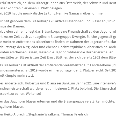
ied/Österreich, bei dem Bläsergruppen aus Öster­reich, der Schweiz und Deut
läser konnten hier einen 3. Platz belegen.
eit 2010 hat die musikalische Leitung Henrike Gamasin übernommen.
ur Zeit gehören dem Bläserkorps 20 aktive Bläserinnen und Bläser an, 12 v
inige der Damen.
eit vielen Jahren pflegt das Bläserkorps eine Freundschaft zu den Jagdho
eit kurzer Zeit auch zur Jagdhorn Bläsergruppe Dwergte. Etliche gegenseiti
ie meisten Auftritte des Bläserkorps finden im Rahmen der Jägerschaft Uslar
eburtstage der Mitglieder und ebenso Hochzeits­jubiläen. Aber auch bei ande
eraten erscheinen lassen, lassen die Jagd­hornbläser die Hörner erschallen.
ienstältester Bläser ist zur Zeit Ernst Büttner, der sich bereits 1962 dem Blä
as Bläserkorps ist aktuell der amtierende Viezemeister auf Landesebene (Plat
undesmeisterschaft 2019 wurde ein hervorragender 5. Platz erreicht. Seit 2
ettkämpfe mehr statt.
ies änderte sich, Hubertus und Diana sei Dank, im Jahr 2022. Eine intensive 
andesmeisterschaft wurde erneut mit einem 2. Platz belohnt. Die Jägerscha
espekt zu zollen. Weiter so!
er das Jagdhorn blasen erlernen und die Bläsergruppe verstärken möchte, w
agdhorn blasen.
on Heiko Albrecht, Stephanie Waalkens, Thomas Friedrich