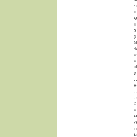
e
H
A
U
G
(
ü
d
U
U
ü
D
J
H
J
J
G
Ü
A
V
i
E