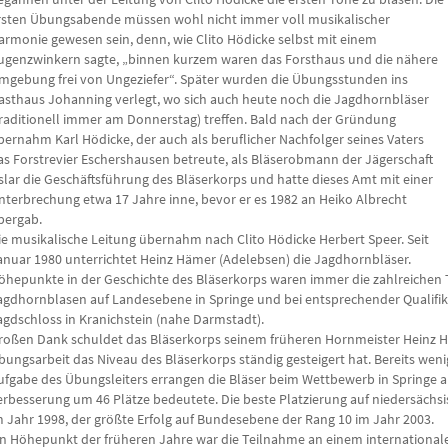
rsten Übungsabende müssen wohl nicht immer voll musikalischer
armonie gewesen sein, denn, wie Clito Hödicke selbst mit einem
ugenzwinkern sagte, „binnen kurzem waren das Forst­haus und die nähere
mgebung frei von Ungeziefer“. Später wurden die Übungs­stunden ins
asthaus Johanning verlegt, wo sich auch heute noch die Jagdhorn­bläser
traditionell immer am Donnerstag) treffen. Bald nach der Gründung
bernahm Karl Hödicke, der auch als beruflicher Nachfolger seines Vaters
as Forstrevier Eschershausen betreute, als Bläserobmann der Jägerschaft
slar die Geschäfts­führung des Bläserkorps und hatte dieses Amt mit einer
nterbrechung etwa 17 Jahre inne, bevor er es 1982 an Heiko Albrecht
bergab.
ie musikalische Leitung übernahm nach Clito Hödicke Herbert Speer. Seit
anuar 1980 unterrichtet Heinz Hämer (Adelebsen) die Jagdhornbläser.
öhepunkte in der Geschichte des Bläserkorps waren immer die zahlreichen
agdhornblasen auf Landesebene in Springe und bei entsprechender Qualif
agdschloss in Kranichstein (nahe Darm­stadt).
roßen Dank schuldet das Bläserkorps seinem früheren Hornmeister Heinz 
bungsarbeit das Niveau des Bläserkorps ständig gesteigert hat. Bereits w
ufgabe des Übungs­leiters errangen die Bläser beim Wettbewerb in Springe am
erbesserung um 46 Plätze bedeutete. Die beste Platzierung auf nieder­sächs
m Jahr 1998, der größte Erfolg auf Bundesebene der Rang 10 im Jahr 2003.
in Höhepunkt der früheren Jahre war die Teilnahme an einem international