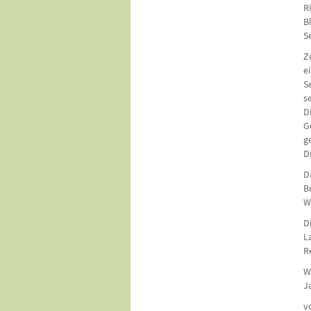
R
B
S
Z
e
S
s
D
G
g
D
D
B
W
D
L
R
W
J
v