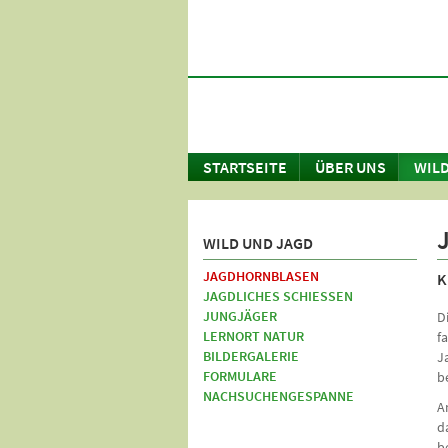
STARTSEITE
ÜBER UNS
WILD
WILD UND JAGD
JAGDHORNBLASEN
K
JAGDLICHES SCHIESSEN
JUNGJÄGER
D
LERNORT NATUR
f
BILDERGALERIE
J
FORMULARE
b
NACHSUCHENGESPANNE
A
d
b