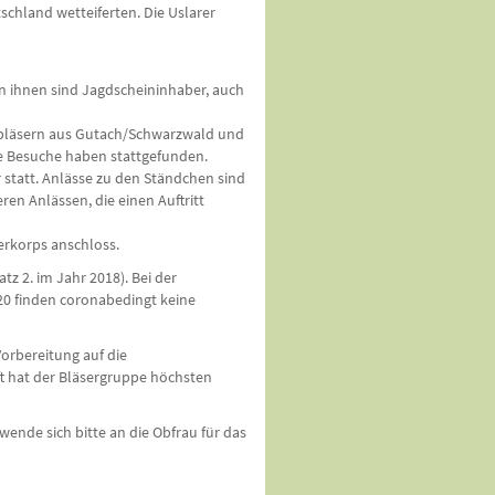
schland wetteiferten. Die Uslarer
on ihnen sind Jagdscheininhaber, auch
rnbläsern aus Gutach/Schwarzwald und
ge Besuche haben stattgefunden.
 statt. Anlässe zu den Ständchen sind
ren Anlässen, die einen Auftritt
serkorps anschloss.
z 2. im Jahr 2018). Bei der
020 finden coronabedingt keine
Vorbereitung auf die
ft hat der Bläsergruppe höchsten
ende sich bitte an die Obfrau für das