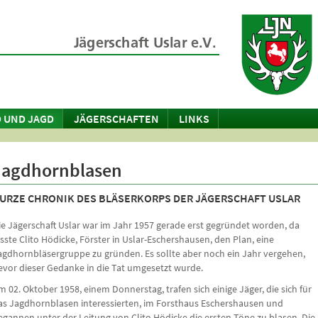
 UND JAGD
JÄGERSCHAFTEN
LINKS
Jagdhornblasen
URZE CHRONIK DES BLÄSERKORPS DER JÄGERSCHAFT USLAR
ie Jägerschaft Uslar war im Jahr 1957 gerade erst gegründet worden, da
asste Clito Hödicke, Förster in Uslar-Eschershausen, den Plan, eine
agdhornbläsergruppe zu gründen. Es sollte aber noch ein Jahr vergehen,
evor dieser Gedanke in die Tat umgesetzt wurde.
m 02. Oktober 1958, einem Donnerstag, trafen sich einige Jäger, die sich für
as Jagdhornblasen interessierten, im Forsthaus Eschershausen und
egannen unter der Leitung von Clito Hödicke die ersten Töne zu blasen. Die