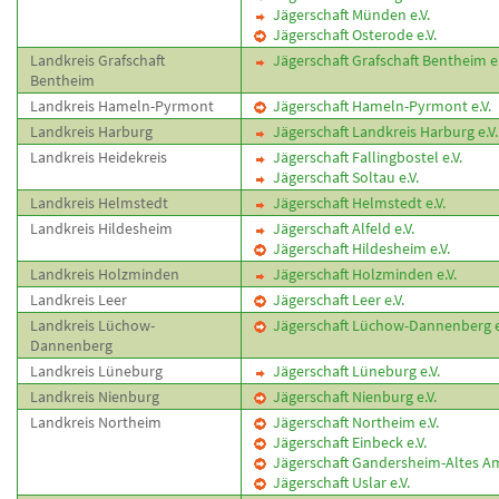
Jägerschaft Münden e.V.
Jägerschaft Osterode e.V.
Landkreis Grafschaft
Jägerschaft Grafschaft Bentheim e.
Bentheim
Landkreis Hameln-Pyrmont
Jägerschaft Hameln-Pyrmont e.V.
Landkreis Harburg
Jägerschaft Landkreis Harburg e.V.
Landkreis Heidekreis
Jägerschaft Fallingbostel e.V.
Jägerschaft Soltau e.V.
Landkreis Helmstedt
Jägerschaft Helmstedt e.V.
Landkreis Hildesheim
Jägerschaft Alfeld e.V.
Jägerschaft Hildesheim e.V.
Landkreis Holzminden
Jägerschaft Holzminden e.V.
Landkreis Leer
Jägerschaft Leer e.V.
Landkreis Lüchow-
Jägerschaft Lüchow-Dannenberg e
Dannenberg
Landkreis Lüneburg
Jägerschaft Lüneburg e.V.
Landkreis Nienburg
Jägerschaft Nienburg e.V.
Landkreis Northeim
Jägerschaft Northeim e.V.
Jägerschaft Einbeck e.V.
Jägerschaft Gandersheim-Altes Amt
Jägerschaft Uslar e.V.