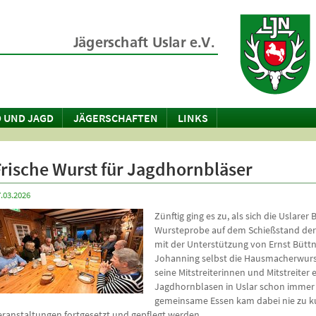
 UND JAGD
JÄGERSCHAFTEN
LINKS
Frische Wurst für Jagdhornbläser
.03.2026
Zünftig ging es zu, als sich die Uslarer
Wursteprobe auf dem Schießstand der J
mit der Unterstützung von Ernst Büttn
Johanning selbst die Hausmacherwurst
seine Mitstreiterinnen und Mitstreiter 
Jagdhornblasen in Uslar schon immer
gemeinsame Essen kam dabei nie zu kur
eranstaltungen fortgesetzt und gepflegt werden.