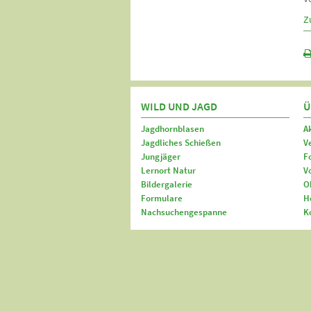
Z
WILD UND JAGD
Ü
Jagdhornblasen
A
Jagdliches Schießen
V
Jungjäger
F
Lernort Natur
V
Bildergalerie
O
Formulare
H
Nachsuchengespanne
K