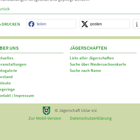
urück
DRUCKEN
teilen
posten
BER UNS
JÄGERSCHAFTEN
ktuelles
Liste aller Jägerschaften
eranstaltungen
Suche über Niedersachsenkarte
otogalerie
Suche nach Name
orstand
bleute
egeringe
ontakt / Impressum
© Jägerschaft Uslar e.V.
Zur Mobil-Version
Datenschutzerklärung