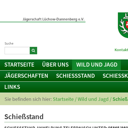
Suche
Kontakt
STARTSEITE
ÜBER UNS
WILD UND JAGD
JÄGERSCHAFTEN
SCHIESSSTAND
SCHIESS
LINKS
Sie befinden sich hier:
Startseite
/
Wild und Jagd
/
Schieß
Schießstand
SCHIESSSTAND-ANMELDUNG TELEFONISCH UNTER: 05865/980