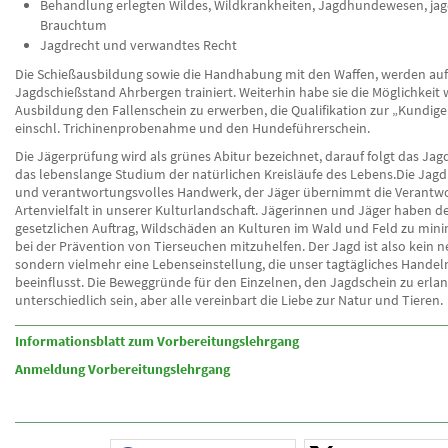
Behandlung erlegten Wildes, Wildkrankheiten, Jagdhundewesen, jag
Brauchtum
Jagdrecht und verwandtes Recht
Die Schießausbildung sowie die Handhabung mit den Waffen, werden au
Jagdschießstand Ahrbergen trainiert. Weiterhin habe sie die Möglichkeit
Ausbildung den Fallenschein zu erwerben, die Qualifikation zur „Kundig
einschl. Trichinenprobenahme und den Hundeführerschein.
Die Jägerprüfung wird als grünes Abitur bezeichnet, darauf folgt das Jag
das lebenslange Studium der natürlichen Kreisläufe des Lebens.Die Jagd i
und verantwortungsvolles Handwerk, der Jäger übernimmt die Verantwo
Artenvielfalt in unserer Kulturlandschaft. Jägerinnen und Jäger haben d
gesetzlichen Auftrag, Wildschäden an Kulturen im Wald und Feld zu min
bei der Prävention von Tierseuchen mitzuhelfen. Der Jagd ist also kein
sondern vielmehr eine Lebenseinstellung, die unser tagtägliches Hande
beeinflusst. Die Beweggründe für den Einzelnen, den Jagdschein zu erl
unterschiedlich sein, aber alle vereinbart die Liebe zur Natur und Tieren.
Informationsblatt zum Vorbereitungslehrgang
Anmeldung Vorbereitungslehrgang