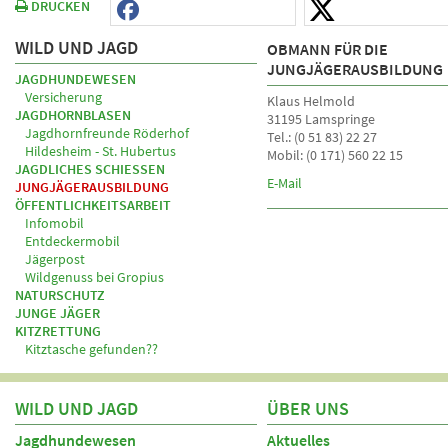
DRUCKEN
WILD UND JAGD
OBMANN FÜR DIE
JUNGJÄGERAUSBILDUNG
JAGDHUNDEWESEN
Versicherung
Klaus Helmold
JAGDHORNBLASEN
31195 Lamspringe
Jagdhornfreunde Röderhof
Tel.: (0 51 83) 22 27
Hildesheim - St. Hubertus
Mobil: (0 171) 560 22 15
JAGDLICHES SCHIESSEN
E-Mail
JUNGJÄGERAUSBILDUNG
ÖFFENTLICHKEITSARBEIT
Infomobil
Entdeckermobil
Jägerpost
Wildgenuss bei Gropius
NATURSCHUTZ
JUNGE JÄGER
KITZRETTUNG
Kitztasche gefunden??
WILD UND JAGD
ÜBER UNS
Jagdhundewesen
Aktuelles