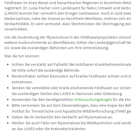
Feldhasen im Kreis Wesel und benachbarten Regionen in Nordrhein-West
registriert. Dr. Luise Fischer vom Landesamt für Natur, Umwelt und Verb
(LANUV) konnte hier vermehrt den Erreger nachweisen. Auch in (süd-)wes
Niedersachsen, nahe der Grenze zu Nordrhein-Westfalen, mehren sich er
Verdachtsfälle. Es wird vermutet, dass Stechmücken die Übertragung des
vorantreiben.
Um die Ausbreitung der Myxomatose in der Feldhasenpopulation einz
weitere Ausbruchsherde zu identifizieren, bitten die Landesjägerschaft N
e.V. sowie die zuständigen Behörden um Ihre Unterstützung.
Was Sie tun können:
Achten Sie verstärkt auf Fallwild. Bei sichtbaren Krankheitsmerkmal
Sie bitte sofort die zuständige Behörde.
Revierinhaber sollten besonders auf kranke Feldhasen achten und di
entnehmen.
Senden Sie verendete oder krank erscheinende Feldhasen zur Unte
die zuständigen Stellen des LAVES in Hannover oder Oldenburg.
Verwenden Sie den bereitgestellten
Untersuchungsbogen
für die Ei
Bitte vermerken Sie auf dem Einsendebogen, dass eine Kopie des Be
Institut für Terrestrische und Aquatische Wildtierforschung (ITAW) g
Geben Sie im Vorbericht den Verdacht auf Myxomatose an.
Melden Sie auch Fälle von Myxomatose bei Wildkaninchen und senden
an das LAVES oder die Kreisveterinärämter.