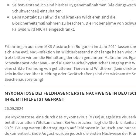
Selbstverständlich sind hierbei Hygienemaßnahmen (Kleidungswech
Schuhwechsel) einzuhalten.
Beim Kontakt zu Fallwild und kranken Wildtieren sind die
Biosicherheitsmaßnahmen zu beachten. Die Probenahme von Schwa
Fallwild wird NICHT eingeschränkt.
Erfahrungen aus dem MKS-Ausbruch in Bulgarien im Jahr 2011 lassen uns
sich eine evtl. MKS-Infektion im Wildtierbestand nicht lange halten wird. 
trotz bitten wir um die Einhaltung der oben genannten Maßnahmen. Ega
Schweinepest oder Maul- und Klauenseuche hygienischer Umgang mit Wi
eine strikte Trennung von gehaltenen Tieren und Wildtieren (kein direkt
kein indirekter über Kleidung oder Gerätschaften) sind der wirksamste S
Seuchenausbreitung!
MYXOMATOSE BEI FELDHASEN: ERSTE NACHWEISE IN DEUTSC
IHRE MITHILFE IST GEFRAGT
26.09.2024
Die Myxomatose, eine durch das Myxomavirus (MYXV) ausgelöste Viruser
betrifft vor allem Wildkaninchen. Bei Ausbrüchen liegt die Sterblichkeitsra
90 %. Bislang waren Übertragungen auf Feldhasen in Deutschland nur se
dokumentiert. Ende August wurden jedoch die ersten Nachweise der Kran