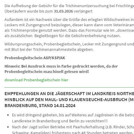
Die Aufhebung der Gebühr für die Trichinenuntzersuchung bei Frischlin
Überläufern wurde bis zum
31.03.2026
verlängert
Außerdem ist ein Nachweis über die Größe des erlegten Wildschweines i
Leckers mit Zungengrund beizulegen, dieser kann dann vom Veterinäram
als Trichinenprobe genutzt werden. Dazu das Formular wie im „downloa
als zusätzlichen Begleitbogen für die Gebührenbefreiung nutzen.
Wildursprungsschein, Probenbegleitschein, Lecker mit Zungengrund un
mit Blut bei der Trichinenannahmestelle abgeben.
Probenbegleitschein ASP/KSP/AK
Hinweis: Bei Ausdruck muss in Farbe gedruckt werden, da der
Probenbegleitschein maschinell gelesen wird!
download Probenbegleitschein hier
EMPFEHLUNGEN AN DIE JÄGERSCHAFT IM LANDKREIS NORTHE
HINBLICK AUF DEN MAUL- UND KLAUENSEUCHE-AUSBRUCH (MK
BRANDENBURG, STAND 14.01.2024
Es wird dringend gebeten, bis auf Weiteres auf Jagdreisen in die betr
Landkreise in Brandenburg und Berlin zu verzichten!!!
Nach der Jagd sollen Betriebe mit Paarhuferhaltung (z.B. Rinder, Scha
Schweine, Kameliden) frühestens nach 48 Stunden betreten werden.