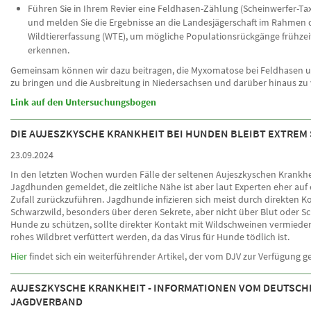
Führen Sie in Ihrem Revier eine Feldhasen-Zählung (Scheinwerfer-Ta
und melden Sie die Ergebnisse an die Landesjägerschaft im Rahmen 
Wildtiererfassung (WTE), um mögliche Populationsrückgänge frühzei
erkennen.
Gemeinsam können wir dazu beitragen, die Myxomatose bei Feldhasen u
zu bringen und die Ausbreitung in Niedersachsen und darüber hinaus zu 
Link auf den Untersuchungsbogen
DIE AUJESZKYSCHE KRANKHEIT BEI HUNDEN BLEIBT EXTREM
23.09.2024
In den letzten Wochen wurden Fälle der seltenen Aujeszkyschen Krankhe
Jagdhunden gemeldet, die zeitliche Nähe ist aber laut Experten eher auf 
Zufall zurückzuführen. Jagdhunde infizieren sich meist durch direkten K
Schwarzwild, besonders über deren Sekrete, aber nicht über Blut oder S
Hunde zu schützen, sollte direkter Kontakt mit Wildschweinen vermiede
rohes Wildbret verfüttert werden, da das Virus für Hunde tödlich ist.
Hier
findet sich ein weiterführender Artikel, der vom DJV zur Verfügung ge
AUJESZKYSCHE KRANKHEIT - INFORMATIONEN VOM DEUTSCH
JAGDVERBAND