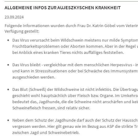
ALLGEMEINE INFOS ZUR AUJESZKYSCHEN KRANKHEIT
23.09.2024
Folgende Informationen wurden durch Frau Dr. Katrin Göbel vom Veteri
Verfügung gestellt:
Das Virus verursacht beim Wildschwein meistens nur milde Symptom
Fruchtbarkeitsproblemen oder Aborten kommen. Aber in der Regel w
bei Anblick eines kranken Tieres nichts auffälliges feststellen.
Das Virus bleibt - vergleichbar mit dem menschlichen Herpesvirus - i
und kann in Stresssituationen oder bei Schwäche des Immunsystem
ausgeschieden werden.
Das Blut (Schweiß) der Wildschweine ist nicht infektiös. Die Übertrag
geschieht wohl hauptsächlich über Fleisch bzw. Organe. Im Umkehrs
bedeutet das, Jagdhunde, die die Schweine nicht anschärfen und kei
Schweinefleisch fressen, sind relativ sicher.
Neben dem Schutz der Jagdhunde darf auch der Schutz der Haussch
vergessen werden. Hier gilt genau wie im Bezug aus ASP die strikte 
zwischen Jagd und Schweinebetrieb.