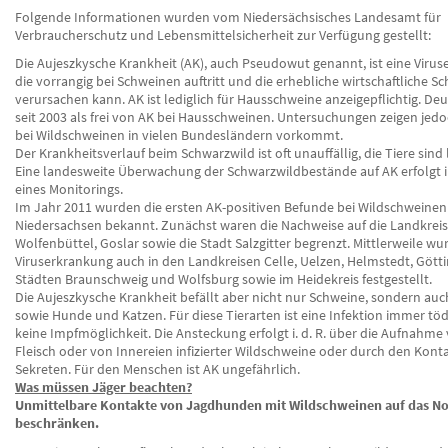
Folgende Informationen wurden vom Niedersächsisches Landesamt für
Verbraucherschutz und Lebensmittelsicherheit zur Verfügung gestellt:
Die Aujeszkysche Krankheit (AK), auch Pseudowut genannt, ist eine Virus
die vorrangig bei Schweinen auftritt und die erhebliche wirtschaftliche S
verursachen kann. AK ist lediglich für Hausschweine anzeigepflichtig. Deu
seit 2003 als frei von AK bei Hausschweinen. Untersuchungen zeigen jedo
bei Wildschweinen in vielen Bundesländern vorkommt.
Der Krankheitsverlauf beim Schwarzwild ist oft unauffällig, die Tiere sind la
Eine landesweite Überwachung der Schwarzwildbestände auf AK erfolgt
eines Monitorings.
Im Jahr 2011 wurden die ersten AK-positiven Befunde bei Wildschweinen
Niedersachsen bekannt. Zunächst waren die Nachweise auf die Landkrei
Wolfenbüttel, Goslar sowie die Stadt Salzgitter begrenzt. Mittlerweile wu
Viruserkrankung auch in den Landkreisen Celle, Uelzen, Helmstedt, Götti
Städten Braunschweig und Wolfsburg sowie im Heidekreis festgestellt.
Die Aujeszkysche Krankheit befällt aber nicht nur Schweine, sondern au
sowie Hunde und Katzen. Für diese Tierarten ist eine Infektion immer tödl
keine Impfmöglichkeit. Die Ansteckung erfolgt i. d. R. über die Aufnahm
Fleisch oder von Innereien infizierter Wildschweine oder durch den Konta
Sekreten. Für den Menschen ist AK ungefährlich.
Was müssen Jäger beachten?
Unmittelbare Kontakte von Jagdhunden mit Wildschweinen auf das N
beschränken.