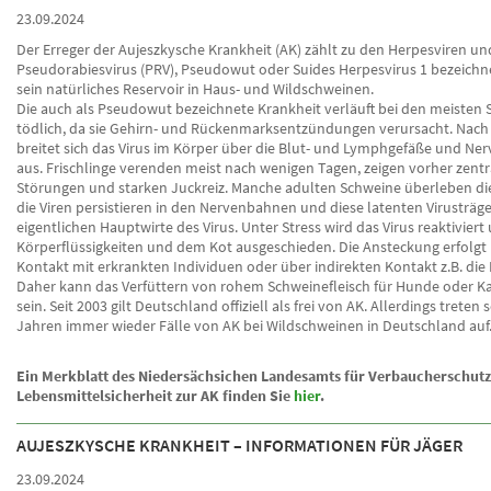
23.09.2024
Der Erreger der Aujeszkysche Krankheit (AK) zählt zu den Herpesviren und
Pseudorabiesvirus (PRV), Pseudowut oder Suides Herpesvirus 1 bezeichn
sein natürliches Reservoir in Haus- und Wildschweinen.
Die auch als Pseudowut bezeichnete Krankheit verläuft bei den meisten 
tödlich, da sie Gehirn- und Rückenmarksentzündungen verursacht. Nach 
breitet sich das Virus im Körper über die Blut- und Lymphgefäße und N
aus. Frischlinge verenden meist nach wenigen Tagen, zeigen vorher zent
Störungen und starken Juckreiz. Manche adulten Schweine überleben die
die Viren persistieren in den Nervenbahnen und diese latenten Virusträge
eigentlichen Hauptwirte des Virus. Unter Stress wird das Virus reaktiviert
Körperflüssigkeiten und dem Kot ausgeschieden. Die Ansteckung erfolgt
Kontakt mit erkrankten Individuen oder über indirekten Kontakt z.B. die
Daher kann das Verfüttern von rohem Schweinefleisch für Hunde oder Ka
sein. Seit 2003 gilt Deutschland offiziell als frei von AK. Allerdings treten s
Jahren immer wieder Fälle von AK bei Wildschweinen in Deutschland auf
Ein Merkblatt des Niedersächsichen Landesamts für Verbaucherschut
Lebensmittelsicherheit zur AK finden Sie
hier
.
AUJESZKYSCHE KRANKHEIT – INFORMATIONEN FÜR JÄGER
23.09.2024