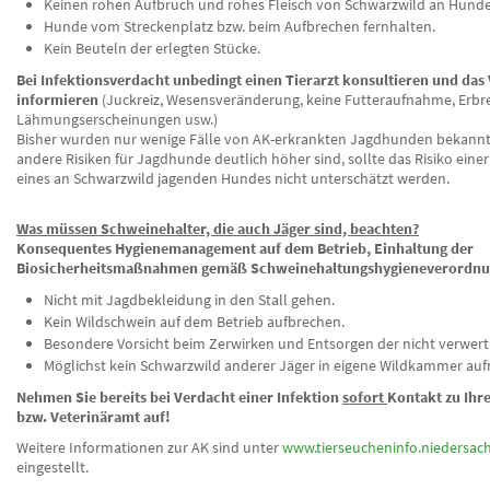
Keinen rohen Aufbruch und rohes Fleisch von Schwarzwild an Hunde 
Hunde vom Streckenplatz bzw. beim Aufbrechen fernhalten.
Kein Beuteln der erlegten Stücke.
Bei Infektionsverdacht unbedingt einen Tierarzt konsultieren und das
informieren
(Juckreiz, Wesensveränderung, keine Futteraufnahme, Erbr
Lähmungserscheinungen usw.)
Bisher wurden nur wenige Fälle von AK-erkrankten Jagdhunden bekann
andere Risiken für Jagdhunde deutlich höher sind, sollte das Risiko einer
eines an Schwarzwild jagenden Hundes nicht unterschätzt werden.
Was müssen Schweinehalter, die auch Jäger sind, beachten?
Konsequentes Hygienemanagement auf dem Betrieb, Einhaltung der
Biosicherheitsmaßnahmen gemäß Schweinehaltungshygieneverordnu
Nicht mit Jagdbekleidung in den Stall gehen.
Kein Wildschwein auf dem Betrieb aufbrechen.
Besondere Vorsicht beim Zerwirken und Entsorgen der nicht verwert
Möglichst kein Schwarzwild anderer Jäger in eigene Wildkammer au
Nehmen Sie bereits bei Verdacht einer Infektion
sofort
Kontakt zu Ihr
bzw. Veterinäramt auf!
Weitere Informationen zur AK sind unter
www.tierseucheninfo.niedersac
eingestellt.