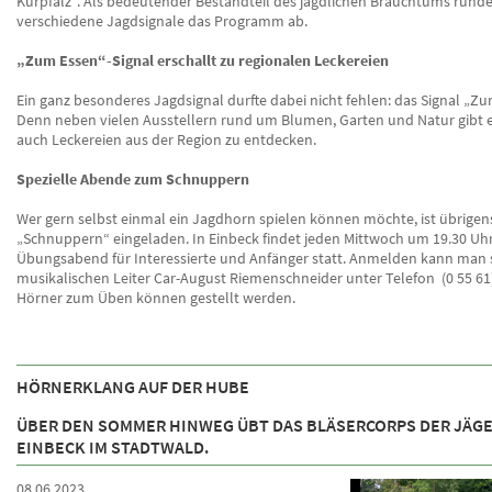
Kurpfalz“. Als bedeutender Bestandteil des jagdlichen Brauchtums rund
verschiedene Jagdsignale das Programm ab.
„Zum Essen“-Signal erschallt zu regionalen Leckereien
Ein ganz besonderes Jagdsignal durfte dabei nicht fehlen: das Signal „Zu
Denn neben vielen Ausstellern rund um Blumen, Garten und Natur gibt e
auch Leckereien aus der Region zu entdecken.
Spezielle Abende zum Schnuppern
Wer gern selbst einmal ein Jagdhorn spielen können möchte, ist übrigen
„Schnuppern“ eingeladen. In Einbeck findet jeden Mittwoch um 19.30 Uh
Übungsabend für Interessierte und Anfänger statt. Anmelden kann man 
musikalischen Leiter Car-August Riemenschneider unter Telefon (0 55 61)
Hörner zum Üben können gestellt werden.
HÖRNERKLANG AUF DER HUBE
ÜBER DEN SOMMER HINWEG ÜBT DAS BLÄSERCORPS DER JÄG
EINBECK IM STADTWALD.
08.06.2023