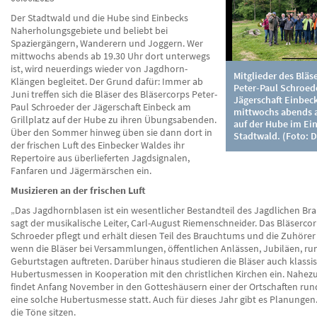
Der Stadtwald und die Hube sind Einbecks
Naherholungsgebiete und beliebt bei
Spaziergängern, Wanderern und Joggern. Wer
mittwochs abends ab 19.30 Uhr dort unterwegs
ist, wird neuerdings wieder von Jagdhorn-
Mitglieder des Bläs
Klängen begleitet. Der Grund dafür: Immer ab
Peter-Paul Schroed
Juni treffen sich die Bläser des Bläsercorps Peter-
Jägerschaft Einbec
Paul Schroeder der Jägerschaft Einbeck am
mittwochs abends a
Grillplatz auf der Hube zu ihren Übungsabenden.
auf der Hube im Ei
Über den Sommer hinweg üben sie dann dort in
Stadtwald. (Foto: D
der frischen Luft des Einbecker Waldes ihr
Repertoire aus überlieferten Jagdsignalen,
Fanfaren und Jägermärschen ein.
Musizieren an der frischen Luft
„Das Jagdhornblasen ist ein wesentlicher Bestandteil des Jagdlichen Br
sagt der musikalische Leiter, Carl-August Riemenschneider. Das Bläsercor
Schroeder pflegt und erhält diesen Teil des Brauchtums und die Zuhörer 
wenn die Bläser bei Versammlungen, öffentlichen Anlässen, Jubiläen, r
Geburtstagen auftreten. Darüber hinaus studieren die Bläser auch klassi
Hubertusmessen in Kooperation mit den christlichen Kirchen ein. Nahezu
findet Anfang November in den Gotteshäusern einer der Ortschaften ru
eine solche Hubertusmesse statt. Auch für dieses Jahr gibt es Planungen
die Töne sitzen.