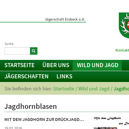
Suche
Kontakt
STARTSEITE
ÜBER UNS
WILD UND JAGD
JÄGERSCHAFTEN
LINKS
Sie befinden sich hier:
Startseite
/
Wild und Jagd
/
Jagdho
Jagdhornblasen
MIT DEM JAGDHORN ZUR DRÜCKJAGD…
29.01.2026