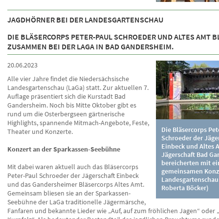
JAGDHÖRNER BEI DER LANDESGARTENSCHAU
DIE BLÄSERCORPS PETER-PAUL SCHROEDER UND ALTES AMT B
ZUSAMMEN BEI DER LAGA IN BAD GANDERSHEIM.
20.06.2023
Alle vier Jahre findet die Niedersächsische
Landesgartenschau (LaGa) statt. Zur aktuellen 7.
Auflage präsentiert sich die Kurstadt Bad
Gandersheim. Noch bis Mitte Oktober gibt es
rund um die Osterbergseen gärtnerische
Highlights, spannende Mitmach-Angebote, Feste,
Die Bläsercorps Pet
Theater und Konzerte.
Schroeder der Jäge
Einbeck und Altes 
Konzert an der Sparkassen-Seebühne
Jägerschaft Bad G
bereicherten mit e
Mit dabei waren aktuell auch das Bläsercorps
gemeinsamen Konze
Peter-Paul Schroeder der Jägerschaft Einbeck
Landesgartenschau.
und das Gandersheimer Bläsercorps Altes Amt.
Roberta Böcker)
Gemeinsam bliesen sie an der Sparkassen-
Seebühne der LaGa traditionelle Jägermärsche,
Fanfaren und bekannte Lieder wie „Auf, auf zum fröhlichen Jagen“ oder „