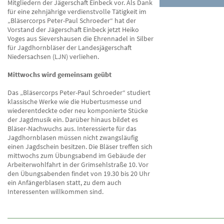
Mitgliedern der Jägerschaft Einbeck vor. Als Dank
für eine zehnjährige verdienstvolle Tätigkeit im
„Bläsercorps Peter-Paul Schroeder“ hat der
Vorstand der Jägerschaft Einbeck jetzt Heiko
Voges aus Sievershausen die Ehrennadel in Silber
für Jagdhornbläser der Landesjägerschaft
Niedersachsen (LJN) verliehen.
Mittwochs wird gemeinsam geübt
Das „Bläsercorps Peter-Paul Schroeder“ studiert
klassische Werke wie die Hubertusmesse und
wiederentdeckte oder neu komponierte Stücke
der Jagdmusik ein. Darüber hinaus bildet es
Bläser-Nachwuchs aus. Interessierte für das
Jagdhornblasen müssen nicht zwangsläufig
einen Jagdschein besitzen. Die Bläser treffen sich
mittwochs zum Übungsabend im Gebäude der
Arbeiterwohlfahrt in der Grimsehlstraße 10. Vor
den Übungsabenden findet von 19.30 bis 20 Uhr
ein Anfängerblasen statt, zu dem auch
Interessenten willkommen sind.