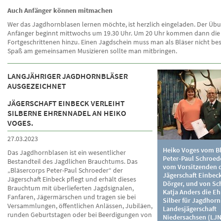
Auch Anfänger können mitmachen
Wer das Jagdhornblasen lernen möchte, ist herzlich eingeladen. Der Üb
Anfänger beginnt mittwochs um 19.30 Uhr. Um 20 Uhr kommen dann die
Fortgeschrittenen hinzu. Einen Jagdschein muss man als Bläser nicht bes
Spaß am gemeinsamen Musizieren sollte man mitbringen.
LANGJÄHRIGER JAGDHORNBLÄSER
AUSGEZEICHNET
JÄGERSCHAFT EINBECK VERLEIHT
SILBERNE EHRENNADEL AN HEIKO
VOGES.
27.03.2023
Heiko Voges vom Bl
Das Jagdhornblasen ist ein wesentlicher
Peter-Paul Schroede
Bestandteil des Jagdlichen Brauchtums. Das
vom Vorsitzenden 
„Bläsercorps Peter-Paul Schroeder“ der
Jägerschaft Einbeck
Jägerschaft Einbeck pflegt und erhält dieses
Dörger, und von Sch
Brauchtum mit überlieferten Jagdsignalen,
Katja Anders die Eh
Fanfaren, Jägermärschen und tragen sie bei
Silber für Jagdhorn
Versammlungen, öffentlichen Anlässen, Jubiläen,
Landesjägerschaft
runden Geburtstagen oder bei Beerdigungen von
Niedersachsen (LJN