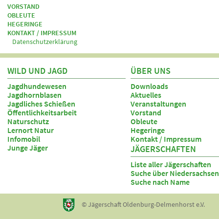
VORSTAND
OBLEUTE
HEGERINGE
KONTAKT / IMPRESSUM
Datenschutzerklärung
WILD UND JAGD
ÜBER UNS
Jagdhundewesen
Downloads
Jagdhornblasen
Aktuelles
Jagdliches Schießen
Veranstaltungen
Öffentlichkeitsarbeit
Vorstand
Naturschutz
Obleute
Lernort Natur
Hegeringe
Infomobil
Kontakt / Impressum
Junge Jäger
JÄGERSCHAFTEN
Liste aller Jägerschaften
Suche über Niedersachsen
Suche nach Name
© Jägerschaft Oldenburg-Delmenhorst e.V.