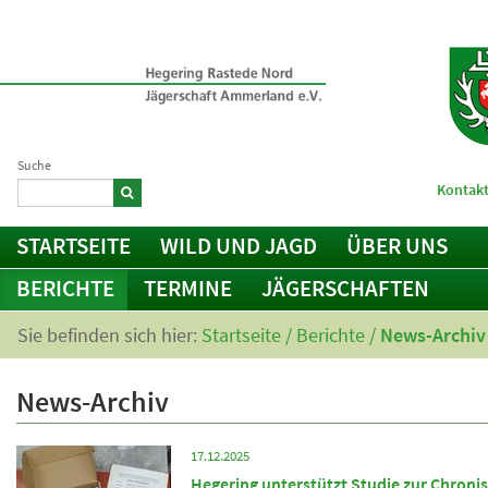
Suche
Kontakt
STARTSEITE
WILD UND JAGD
ÜBER UNS
BERICHTE
TERMINE
JÄGERSCHAFTEN
Sie befinden sich hier:
Startseite
/
Berichte
/
News-Archiv
News-Archiv
17.12.2025
Hegering unterstützt Studie zur Chroni