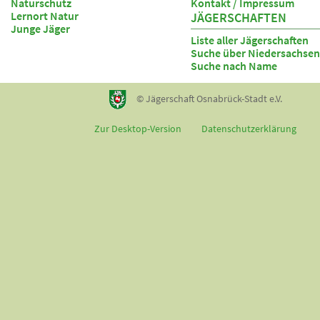
Naturschutz
Kontakt / Impressum
Lernort Natur
JÄGERSCHAFTEN
Junge Jäger
Liste aller Jägerschaften
Suche über Niedersachsen
Suche nach Name
© Jägerschaft Osnabrück-Stadt e.V.
Zur Desktop-Version
Datenschutzerklärung