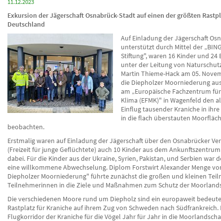
11.12.2023
Exkursion der Jägerschaft Osnabrück-Stadt auf einen der größten Rastpl
Deutschland
Auf Einladung der Jägerschaft Osn
unterstützt durch Mittel der „BI
Stiftung", waren 16 Kinder und 24
unter der Leitung von Natursch
Martin Thieme-Hack am 05. Novem
die Diepholzer Moorniederung a
am „Europäische Fachzentrum fü
Klima (EFMK)" in Wagenfeld den a
Einflug tausender Kraniche in ihre
in die flach überstauten Moorfläc
beobachten.
Erstmalig waren auf Einladung der Jägerschaft über den Osnabrücker Ver
(Freizeit für junge Geflüchtete) auch 10 Kinder aus dem Ankunftszentr
dabei. Für die Kinder aus der Ukraine, Syrien, Pakistan, und Serbien war d
eine willkommene Abwechselung. Diplom Forstwirt Alexander Menge v
Diepholzer Moorniederung" führte zunächst die großen und kleinen Tei
Teilnehmerinnen in die Ziele und Maßnahmen zum Schutz der Moorlands
Die verschiedenen Moore rund um Diepholz sind ein europaweit bedeut
Rastplatz für Kraniche auf ihrem Zug von Schweden nach Südfrankreich. 
Flugkorridor der Kraniche für die Vögel Jahr für Jahr in die Moorlandscha