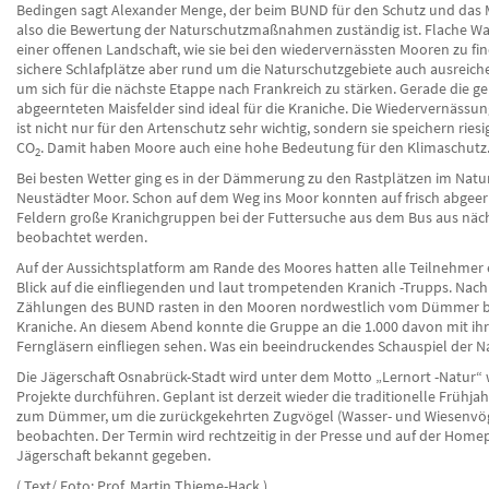
Bedingen sagt Alexander Menge, der beim BUND für den Schutz und das 
also die Bewertung der Naturschutzmaßnahmen zuständig ist. Flache Wa
einer offenen Landschaft, wie sie bei den wiedervernässten Mooren zu find
sichere Schlafplätze aber rund um die Naturschutzgebiete auch ausreic
um sich für die nächste Etappe nach Frankreich zu stärken. Gerade die g
abgeernteten Maisfelder sind ideal für die Kraniche. Die Wiedervernässu
ist nicht nur für den Artenschutz sehr wichtig, sondern sie speichern rie
CO
. Damit haben Moore auch eine hohe Bedeutung für den Klimaschutz
2
Bei besten Wetter ging es in der Dämmerung zu den Rastplätzen im Natu
Neustädter Moor. Schon auf dem Weg ins Moor konnten auf frisch abgee
Feldern große Kranichgruppen bei der Futtersuche aus dem Bus aus näc
beobachtet werden.
Auf der Aussichtsplatform am Rande des Moores hatten alle Teilnehmer 
Blick auf die einfliegenden und laut trompetenden Kranich -Trupps. Nac
Zählungen des BUND rasten in den Mooren nordwestlich vom Dümmer bi
Kraniche. An diesem Abend konnte die Gruppe an die 1.000 davon mit ih
Ferngläsern einfliegen sehen. Was ein beeindruckendes Schauspiel der N
Die Jägerschaft Osnabrück-Stadt wird unter dem Motto „Lernort -Natur“ 
Projekte durchführen. Geplant ist derzeit wieder die traditionelle Frühja
zum Dümmer, um die zurückgekehrten Zugvögel (Wasser- und Wiesenvög
beobachten. Der Termin wird rechtzeitig in der Presse und auf der Home
Jägerschaft bekannt gegeben.
( Text/ Foto: Prof. Martin Thieme-Hack )