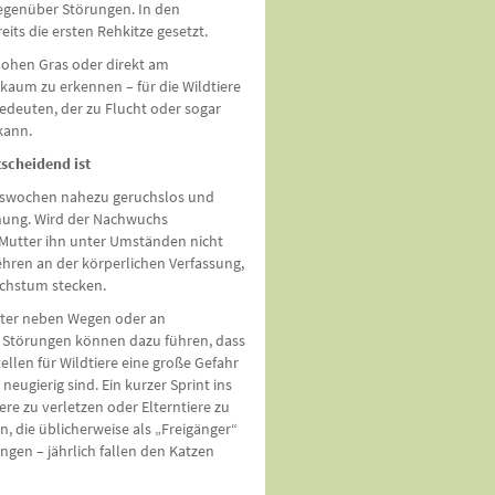
egenüber Störungen. In den
s die ersten Rehkitze gesetzt.
 hohen Gras oder direkt am
 kaum zu erkennen – für die Wildtiere
edeuten, der zu Flucht oder sogar
kann.
scheidend ist
enswochen nahezu geruchslos und
arnung. Wird der Nachwuchs
 Mutter ihn unter Umständen nicht
hren an der körperlichen Verfassung,
achstum stecken.
eter neben Wegen oder an
 Störungen können dazu führen, dass
llen für Wildtiere eine große Gefahr
neugierig sind. Ein kurzer Sprint ins
re zu verletzen oder Elterntiere zu
n, die üblicherweise als „Freigänger“
ngen – jährlich fallen den Katzen