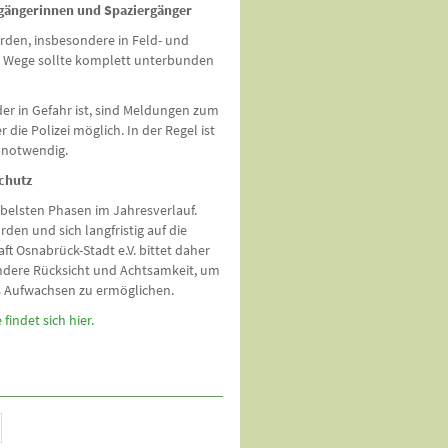
gängerinnen und Spaziergänger
rden, insbesondere in Feld- und
r Wege sollte komplett unterbunden
oder in Gefahr ist, sind Meldungen zum
r die Polizei möglich. In der Regel ist
t notwendig.
chutz
sibelsten Phasen im Jahresverlauf.
en und sich langfristig auf die
t Osnabrück-Stadt e.V. bittet daher
ndere Rücksicht und Achtsamkeit, um
es Aufwachsen zu ermöglichen.
findet sich hier.