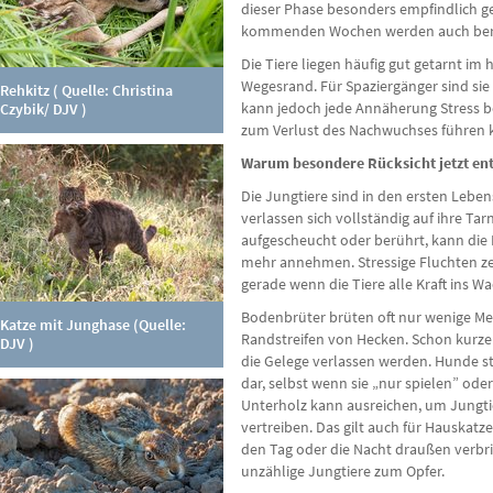
dieser Phase besonders empfindlich g
kommenden Wochen werden auch bereit
Die Tiere liegen häufig gut getarnt im
Wegesrand. Für Spaziergänger sind sie
Rehkitz ( Quelle: Christina
kann jedoch jede Annäherung Stress b
Czybik/ DJV )
zum Verlust des Nachwuchses führen 
Warum besondere Rücksicht jetzt ent
Die Jungtiere sind in den ersten Leb
verlassen sich vollständig auf ihre T
aufgescheucht oder berührt, kann die
mehr annehmen. Stressige Fluchten ze
gerade wenn die Tiere alle Kraft ins W
Bodenbrüter brüten oft nur wenige M
Katze mit Junghase (Quelle:
Randstreifen von Hecken. Schon kurze
DJV )
die Gelege verlassen werden. Hunde ste
dar, selbst wenn sie „nur spielen” oder 
Unterholz kann ausreichen, um Jungtie
vertreiben. Das gilt auch für Hauskatze
den Tag oder die Nacht draußen verbri
unzählige Jungtiere zum Opfer.