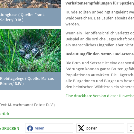
Verhaltensempfehlungen für Spazier
Hunde sollten unbedingt angeleint we
Junghase ( Quelle: Frank
Waldbereichen. Das Laufen abseits de
Seifert/ DJV )
werden.
Wenn ein Tier offensichtlich verletzt 
Beispiel an die örtliche Jägerschaft ode
ein menschliches Eingreifen aber nich
Bedeutung für den Natur- und Artens
Die Brut- und Setzzeit ist eine der sen
Störungen können ganze Bruten gefährd
Populationen auswirken. Die Jägerschaf
Kiebitzgelege ( Quelle: Marcus
alle Bürgerinnen und Bürger um beso
Börner/ DJV )
den heimischen Wildtieren ein sicher
Eine druckbare Version dieser Hinweise 
 Text: M. Aschmann/ Fotos: DJV )
urück
DRUCKEN
teilen
posten