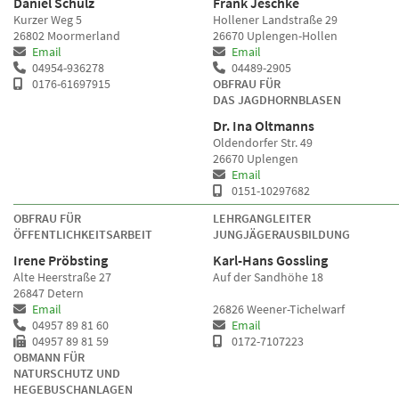
Daniel Schulz
Frank Jeschke
Kurzer Weg 5
Hollener Landstraße 29
26802 Moormerland
26670 Uplengen-Hollen
Email
Email
04954-936278
04489-2905
0176-61697915
OBFRAU FÜR
DAS JAGDHORNBLASEN
Dr. Ina Oltmanns
Oldendorfer Str. 49
26670 Uplengen
Email
0151-10297682
OBFRAU FÜR
LEHRGANGLEITER
ÖFFENTLICHKEITSARBEIT
JUNGJÄGERAUSBILDUNG
Irene Pröbsting
Karl-Hans Gossling
Alte Heerstraße 27
Auf der Sandhöhe 18
26847 Detern
Email
26826 Weener-Tichelwarf
04957 89 81 60
Email
04957 89 81 59
0172-7107223
OBMANN FÜR
NATURSCHUTZ UND
HEGEBUSCHANLAGEN