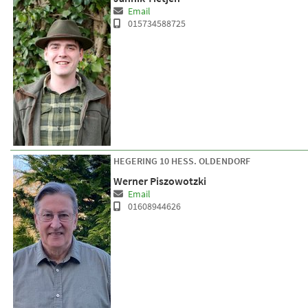
Email
015734588725
HEGERING 10 HESS. OLDENDORF
Werner Piszowotzki
Email
01608944626