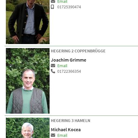
Email
01725390474
HEGERING 2 COPPENBRÜGGE
Joachim Grimme
Email
01722366354
HEGERING 3 HAMELN
Michael Kocea
Email