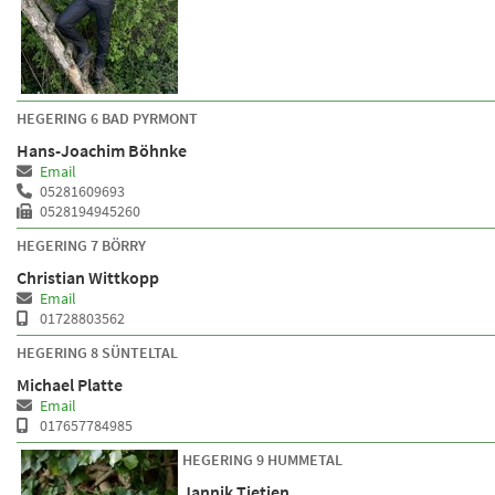
HEGERING 6 BAD PYRMONT
Hans-Joachim Böhnke
Email
05281609693
0528194945260
HEGERING 7 BÖRRY
Christian Wittkopp
Email
01728803562
HEGERING 8 SÜNTELTAL
Michael Platte
Email
017657784985
HEGERING 9 HUMMETAL
Jannik Tietjen